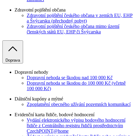
Zdravotní pojištění občana
Zdravotní pojištění českého občana v zemích EU, EHP
a Švýcarsku (přechodný pobyt)
Zdravotní pojištění českého občana mimo území
členských států EU, EHP či Švýcarska
Doprava
Dopravní nehody
Dopravní nehoda se škodou nad 100 000 Kč
Dopravní nehoda se škodou do 100 000 Kč (včetně
100 000 Kč)
Dálniční kupóny a mýtné
Zpoplatnění obecného užívání pozemních komunikací
Evidenční karta řidiče, bodové hodnocení
Vydání elektronického výpisu bodového hodnocení
řidiče z Centrálního registru řidičů prostřednictvím
CzechPOINT@home