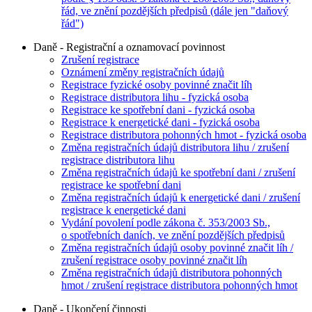
řád, ve znění pozdějších předpisů (dále jen "daňový
řád")
Daně - Registrační a oznamovací povinnost
Zrušení registrace
Oznámení změny registračních údajů
Registrace fyzické osoby povinné značit líh
Registrace distributora lihu - fyzická osoba
Registrace ke spotřební dani - fyzická osoba
Registrace k energetické dani - fyzická osoba
Registrace distributora pohonných hmot - fyzická osoba
Změna registračních údajů distributora lihu / zrušení
registrace distributora lihu
Změna registračních údajů ke spotřební dani / zrušení
registrace ke spotřební dani
Změna registračních údajů k energetické dani / zrušení
registrace k energetické dani
Vydání povolení podle zákona č. 353/2003 Sb.,
o spotřebních daních, ve znění pozdějších předpisů
Změna registračních údajů osoby povinné značit líh /
zrušení registrace osoby povinné značit líh
Změna registračních údajů distributora pohonných
hmot / zrušení registrace distributora pohonných hmot
Daně - Ukončení činnosti