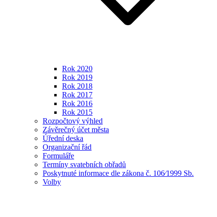
Rok 2020
Rok 2019
Rok 2018
Rok 2017
Rok 2016
Rok 2015
Rozpočtový výhled
Závěrečný účet města
Úřední deska
Organizační řád
Formuláře
Termíny svatebních obřadů
Poskytnuté informace dle zákona č. 106⁄1999 Sb.
Volby