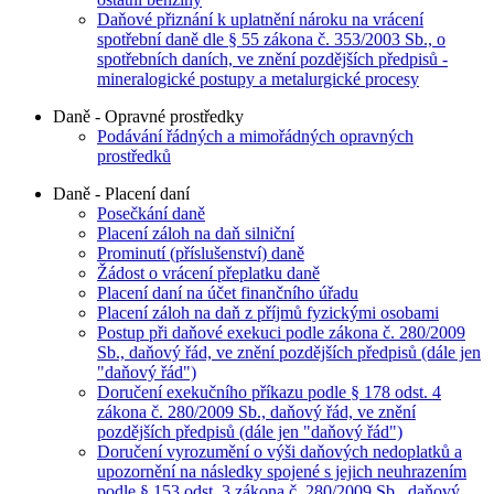
Daňové přiznání k uplatnění nároku na vrácení
spotřební daně dle § 55 zákona č. 353/2003 Sb., o
spotřebních daních, ve znění pozdějších předpisů -
mineralogické postupy a metalurgické procesy
Daně - Opravné prostředky
Podávání řádných a mimořádných opravných
prostředků
Daně - Placení daní
Posečkání daně
Placení záloh na daň silniční
Prominutí (příslušenství) daně
Žádost o vrácení přeplatku daně
Placení daní na účet finančního úřadu
Placení záloh na daň z příjmů fyzickými osobami
Postup při daňové exekuci podle zákona č. 280/2009
Sb., daňový řád, ve znění pozdějších předpisů (dále jen
"daňový řád")
Doručení exekučního příkazu podle § 178 odst. 4
zákona č. 280/2009 Sb., daňový řád, ve znění
pozdějších předpisů (dále jen "daňový řád")
Doručení vyrozumění o výši daňových nedoplatků a
upozornění na následky spojené s jejich neuhrazením
podle § 153 odst. 3 zákona č. 280/2009 Sb., daňový