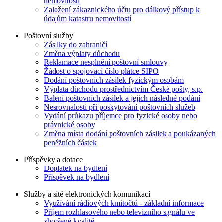
nemovitostí
Založení zákaznického účtu pro dálkový přístup k
údajům katastru nemovitostí
Poštovní služby
Zásilky do zahraničí
Změna výplaty důchodu
Reklamace nesplnění poštovní smlouvy
Žádost o spojovací číslo plátce SIPO
Dodání poštovních zásilek fyzickým osobám
Výplata důchodu prostřednictvím České pošty, s.p.
Balení poštovních zásilek a jejich následné podání
Nesrovnalosti při poskytování poštovních služeb
Vydání průkazu příjemce pro fyzické osoby nebo
právnické osoby
Změna místa dodání poštovních zásilek a poukázaných
peněžních částek
Příspěvky a dotace
Doplatek na bydlení
Příspěvek na bydlení
Služby a sítě elektronických komunikací
Využívání rádiových kmitočtů - základní informace
Příjem rozhlasového nebo televizního signálu ve
zhoršené kvalitě