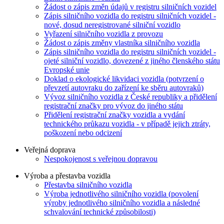
Žádost o zápis změn údajů v registru silničních vozidel
Zápis silničního vozidla do registru silničních vozidel -
nové, dosud neregistrované silniční vozidlo
Vyřazení silničního vozidla z provozu
Žádost o zápis změny vlastníka silničního vozidla
Zápis silničního vozidla do registru silničních vozidel -
ojeté silniční vozidlo, dovezené z jiného členského státu
Evropské unie
Doklad o ekologické likvidaci vozidla (potvrzení o
převzetí autovraku do zařízení ke sběru autovraků)
Vývoz silničního vozidla z České republiky a přidělení
registrační značky pro vývoz do jiného státu
Přidělení registrační značky vozidla a vydání
technického průkazu vozidla - v případě jejich ztráty,
poškození nebo odcizení
Veřejná doprava
Nespokojenost s veřejnou dopravou
Výroba a přestavba vozidla
Přestavba silničního vozidla
Výroba jednotlivého silničního vozidla (povolení
výroby jednotlivého silničního vozidla a následné
schvalování technické způsobilosti)