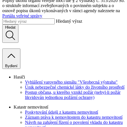
Popisy úkonů orgánů veřejné moci dle § 2 vyhlášky č. 515/2020 Sb.
o struktuře informací zveřejňovaných o povinném subjektu a o
osnově popisu úkonů vykonávaných v rámci agendy naleznete na
Portálu veřejné správy
Hledaný výraz
Hledat
Bydlení
Hasiči
Vyhlášení varovného signálu "Všeobecná výstraha"
Únik nebezpečné chemické látky do životního prostředí
Postup občana, u kterého vznikl požár (nebyl-li požár
likvidován jednotkou požární ochrany)
Katastr nemovitostí
Poskytování údajů z katastru nemovitostí
Záznam práva k nemovitostem do katastru nemovitostí
Návrh na zahájení řízení o povolení vkladu do katastru