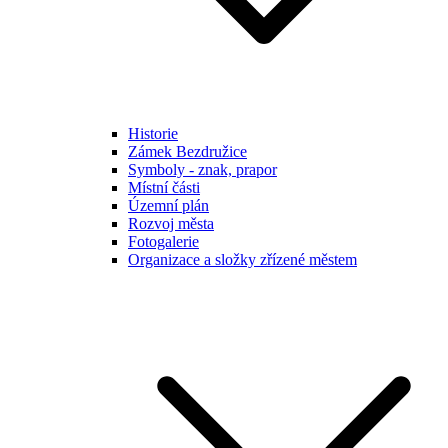
Historie
Zámek Bezdružice
Symboly - znak, prapor
Místní části
Územní plán
Rozvoj města
Fotogalerie
Organizace a složky zřízené městem