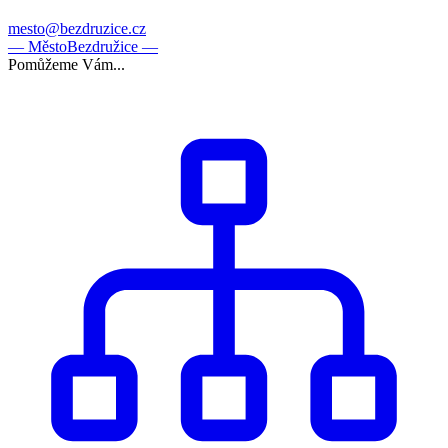
mesto@bezdruzice.cz
— Město
Bezdružice —
Pomůžeme Vám...