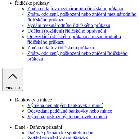
Řidičské průkazy
Změna údajů v mezinárodním řidičském průkazu
Ztráta, odcizení, poškození nebo zničení mezinárodního
řidičského průkazu
Vydání mezinárodního řidičského průkazu
Udělení (rozšíření) řidičského oprávnění
Odevzdání řidičského průkazu a mezinárodního
řidičského průkazu
Změna údajů v řidičském průkazu
Ztráta, odcizení, poškození nebo zničení řidičského
průkazu
Finance
Bankovky a mince
Výměna neplatných bankovek a mincí
Odevzdání padělané bankovky nebo mince
Výměna poškozených bankovek a mincí
Daně - Daňová přiznání
Daňové přiznání ke spotřební dani
Podání přiznání k dani dědické