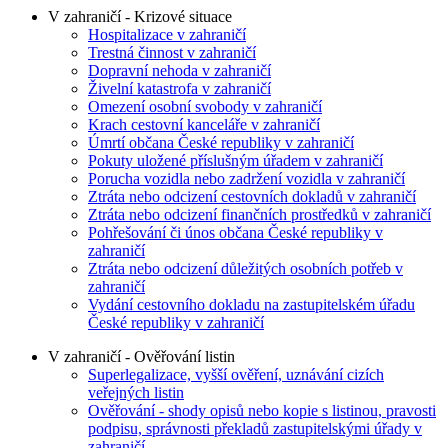
V zahraničí - Krizové situace
Hospitalizace v zahraničí
Trestná činnost v zahraničí
Dopravní nehoda v zahraničí
Živelní katastrofa v zahraničí
Omezení osobní svobody v zahraničí
Krach cestovní kanceláře v zahraničí
Úmrtí občana České republiky v zahraničí
Pokuty uložené příslušným úřadem v zahraničí
Porucha vozidla nebo zadržení vozidla v zahraničí
Ztráta nebo odcizení cestovních dokladů v zahraničí
Ztráta nebo odcizení finančních prostředků v zahraničí
Pohřešování či únos občana České republiky v
zahraničí
Ztráta nebo odcizení důležitých osobních potřeb v
zahraničí
Vydání cestovního dokladu na zastupitelském úřadu
České republiky v zahraničí
V zahraničí - Ověřování listin
Superlegalizace, vyšší ověření, uznávání cizích
veřejných listin
Ověřování - shody opisů nebo kopie s listinou, pravosti
podpisu, správnosti překladů zastupitelskými úřady v
zahraničí