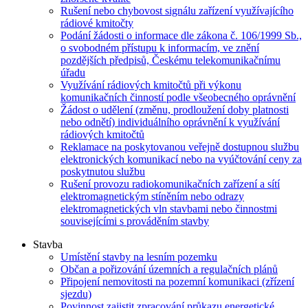
Rušení nebo chybovost signálu zařízení využívajícího
rádiové kmitočty
Podání žádosti o informace dle zákona č. 106/1999 Sb.,
o svobodném přístupu k informacím, ve znění
pozdějších předpisů, Českému telekomunikačnímu
úřadu
Využívání rádiových kmitočtů při výkonu
komunikačních činností podle všeobecného oprávnění
Žádost o udělení (změnu, prodloužení doby platnosti
nebo odnětí) individuálního oprávnění k využívání
rádiových kmitočtů
Reklamace na poskytovanou veřejně dostupnou službu
elektronických komunikací nebo na vyúčtování ceny za
poskytnutou službu
Rušení provozu radiokomunikačních zařízení a sítí
elektromagnetickým stíněním nebo odrazy
elektromagnetických vln stavbami nebo činnostmi
souvisejícími s prováděním stavby
Stavba
Umístění stavby na lesním pozemku
Občan a pořizování územních a regulačních plánů
Připojení nemovitosti na pozemní komunikaci (zřízení
sjezdu)
Povinnost zajistit zpracování průkazu energetické