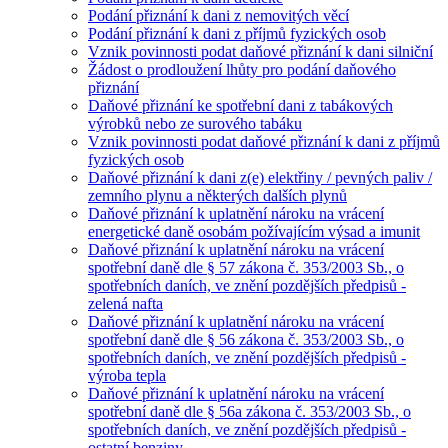
Podání přiznání k dani z nemovitých věcí
Podání přiznání k dani z příjmů fyzických osob
Vznik povinnosti podat daňové přiznání k dani silniční
Žádost o prodloužení lhůty pro podání daňového
přiznání
Daňové přiznání ke spotřební dani z tabákových
výrobků nebo ze surového tabáku
Vznik povinnosti podat daňové přiznání k dani z příjmů
fyzických osob
Daňové přiznání k dani z(e) elektřiny / pevných paliv /
zemního plynu a některých dalších plynů
Daňové přiznání k uplatnění nároku na vrácení
energetické daně osobám požívajícím výsad a imunit
Daňové přiznání k uplatnění nároku na vrácení
spotřební daně dle § 57 zákona č. 353/2003 Sb., o
spotřebních daních, ve znění pozdějších předpisů -
zelená nafta
Daňové přiznání k uplatnění nároku na vrácení
spotřební daně dle § 56 zákona č. 353/2003 Sb., o
spotřebních daních, ve znění pozdějších předpisů -
výroba tepla
Daňové přiznání k uplatnění nároku na vrácení
spotřební daně dle § 56a zákona č. 353/2003 Sb., o
spotřebních daních, ve znění pozdějších předpisů -
ostatní benziny