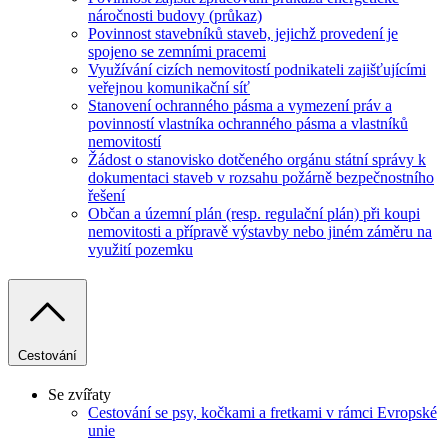
náročnosti budovy (průkaz)
Povinnost stavebníků staveb, jejichž provedení je
spojeno se zemními pracemi
Využívání cizích nemovitostí podnikateli zajišťujícími
veřejnou komunikační síť
Stanovení ochranného pásma a vymezení práv a
povinností vlastníka ochranného pásma a vlastníků
nemovitostí
Žádost o stanovisko dotčeného orgánu státní správy k
dokumentaci staveb v rozsahu požárně bezpečnostního
řešení
Občan a územní plán (resp. regulační plán) při koupi
nemovitosti a přípravě výstavby nebo jiném záměru na
využití pozemku
Cestování
Se zvířaty
Cestování se psy, kočkami a fretkami v rámci Evropské
unie