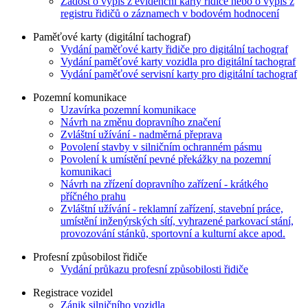
Žádost o výpis z evidenční karty řidiče nebo o výpis z
registru řidičů o záznamech v bodovém hodnocení
Paměťové karty (digitální tachograf)
Vydání paměťové karty řidiče pro digitální tachograf
Vydání paměťové karty vozidla pro digitální tachograf
Vydání paměťové servisní karty pro digitální tachograf
Pozemní komunikace
Uzavírka pozemní komunikace
Návrh na změnu dopravního značení
Zvláštní užívání - nadměrná přeprava
Povolení stavby v silničním ochranném pásmu
Povolení k umístění pevné překážky na pozemní
komunikaci
Návrh na zřízení dopravního zařízení - krátkého
příčného prahu
Zvláštní užívání - reklamní zařízení, stavební práce,
umístění inženýrských sítí, vyhrazené parkovací stání,
provozování stánků, sportovní a kulturní akce apod.
Profesní způsobilost řidiče
Vydání průkazu profesní způsobilosti řidiče
Registrace vozidel
Zánik silničního vozidla