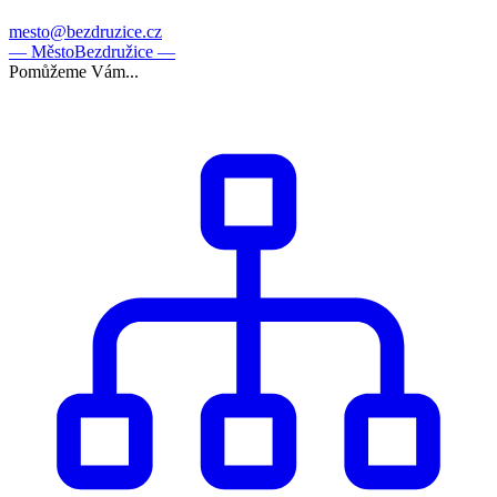
mesto@bezdruzice.cz
— Město
Bezdružice —
Pomůžeme Vám...