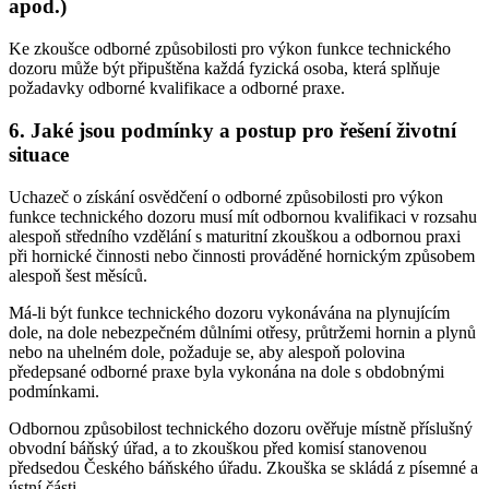
apod.)
Ke zkoušce odborné způsobilosti pro výkon funkce technického
dozoru může být připuštěna každá fyzická osoba, která splňuje
požadavky odborné kvalifikace a odborné praxe.
6. Jaké jsou podmínky a postup pro řešení životní
situace
Uchazeč o získání osvědčení o odborné způsobilosti pro výkon
funkce technického dozoru musí mít odbornou kvalifikaci v rozsahu
alespoň středního vzdělání s maturitní zkouškou a odbornou praxi
při hornické činnosti nebo činnosti prováděné hornickým způsobem
alespoň šest měsíců.
Má-li být funkce technického dozoru vykonávána na plynujícím
dole, na dole nebezpečném důlními otřesy, průtržemi hornin a plynů
nebo na uhelném dole, požaduje se, aby alespoň polovina
předepsané odborné praxe byla vykonána na dole s obdobnými
podmínkami.
Odbornou způsobilost technického dozoru ověřuje místně příslušný
obvodní báňský úřad, a to zkouškou před komisí stanovenou
předsedou Českého báňského úřadu. Zkouška se skládá z písemné a
ústní části.