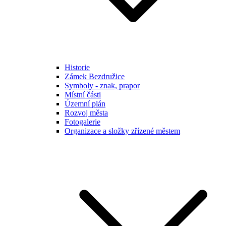
Historie
Zámek Bezdružice
Symboly - znak, prapor
Místní části
Územní plán
Rozvoj města
Fotogalerie
Organizace a složky zřízené městem