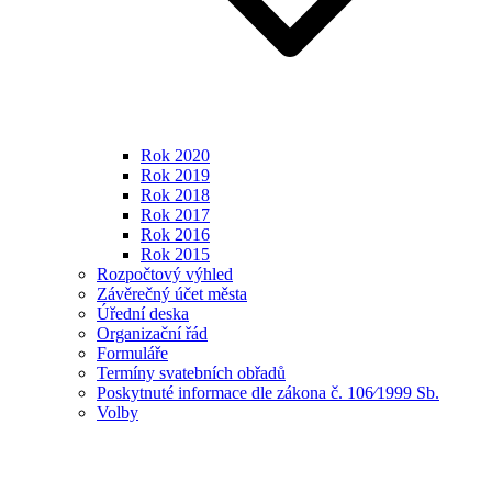
Rok 2020
Rok 2019
Rok 2018
Rok 2017
Rok 2016
Rok 2015
Rozpočtový výhled
Závěrečný účet města
Úřední deska
Organizační řád
Formuláře
Termíny svatebních obřadů
Poskytnuté informace dle zákona č. 106⁄1999 Sb.
Volby