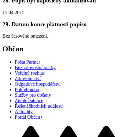
28. Popis byl naposledy aktualizován
15.04.2015
29. Datum konce platnosti popisu
Bez časového omezení.
Občan
Pošta Partner
Bezhotovostní platby
Veřejný rozhlas
Zdravotnictví
Odpadové hospodářství
Pohřebnictví
Služby pro občany
Životní situace
Řešení škodních událostí
Aktuality
Portál Občan+