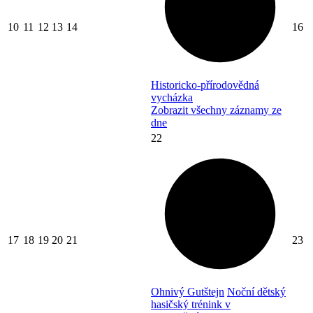
10
11
12
13
14
16
Historicko-přírodovědná
vycházka
Zobrazit všechny záznamy ze
dne
22
17
18
19
20
21
23
Ohnivý Gutštejn
Noční dětský
hasičský trénink v