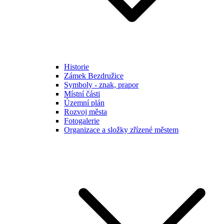
Historie
Zámek Bezdružice
Symboly - znak, prapor
Místní části
Územní plán
Rozvoj města
Fotogalerie
Organizace a složky zřízené městem