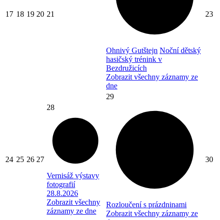
17
18
19
20
21
23
Ohnivý Gutštejn
Noční dětský
hasičský trénink v
Bezdružicích
Zobrazit všechny záznamy ze
dne
29
28
24
25
26
27
30
Vernisáž výstavy
fotografií
28.8.2026
Zobrazit všechny
Rozloučení s prázdninami
záznamy ze dne
Zobrazit všechny záznamy ze