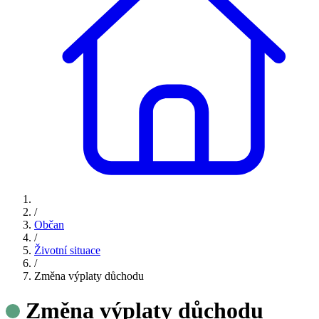
/
Občan
/
Životní situace
/
Změna výplaty důchodu
Změna výplaty důchodu