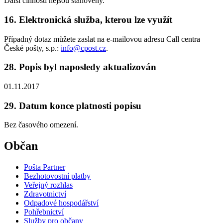
Další činnosti nejsou stanoveny.
16. Elektronická služba, kterou lze využít
Případný dotaz můžete zaslat na e-mailovou adresu Call centra
České pošty, s.p.:
info@cpost.cz
.
28. Popis byl naposledy aktualizován
01.11.2017
29. Datum konce platnosti popisu
Bez časového omezení.
Občan
Pošta Partner
Bezhotovostní platby
Veřejný rozhlas
Zdravotnictví
Odpadové hospodářství
Pohřebnictví
Služby pro občany