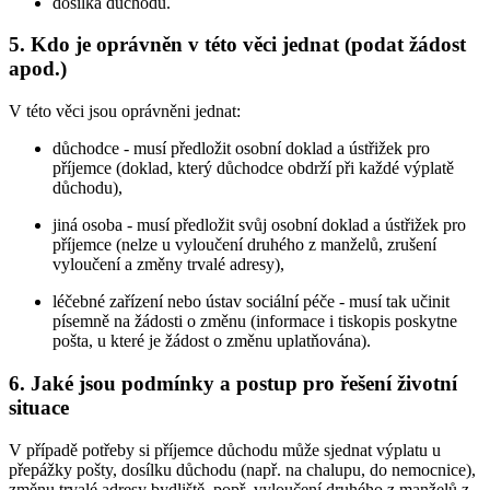
dosílka důchodu.
5. Kdo je oprávněn v této věci jednat (podat žádost
apod.)
V této věci jsou oprávněni jednat:
důchodce - musí předložit osobní doklad a ústřižek pro
příjemce (doklad, který důchodce obdrží při každé výplatě
důchodu),
jiná osoba - musí předložit svůj osobní doklad a ústřižek pro
příjemce (nelze u vyloučení druhého z manželů, zrušení
vyloučení a změny trvalé adresy),
léčebné zařízení nebo ústav sociální péče - musí tak učinit
písemně na žádosti o změnu (informace i tiskopis poskytne
pošta, u které je žádost o změnu uplatňována).
6. Jaké jsou podmínky a postup pro řešení životní
situace
V případě potřeby si příjemce důchodu může sjednat výplatu u
přepážky pošty, dosílku důchodu (např. na chalupu, do nemocnice),
změnu trvalé adresy bydliště, popř. vyloučení druhého z manželů z