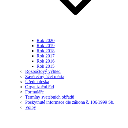
Rok 2020
Rok 2019
Rok 2018
Rok 2017
Rok 2016
Rok 2015
Rozpočtový výhled
Závěrečný účet města
Úřední deska
Organizační řád
Formuláře
Termíny svatebních obřadů
Poskytnuté informace dle zákona č. 106⁄1999 Sb.
Volby