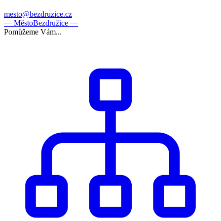
mesto@bezdruzice.cz
— Město
Bezdružice —
Pomůžeme Vám...