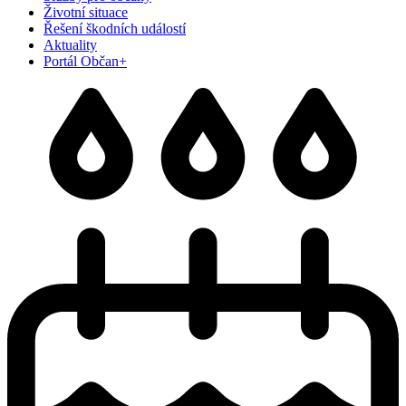
Životní situace
Řešení škodních událostí
Aktuality
Portál Občan+