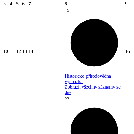
3
4
5
6
7
8
9
15
10
11
12
13
14
16
Historicko-přírodovědná
vycházka
Zobrazit všechny záznamy ze
dne
22