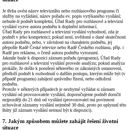
Je třeba uvést název televizního nebo rozhlasového programu či
služby na vyžádání, název pořadu ev. popis vytýkaného vysílání;
nebude-li podnět kompletní, Úřad Rady pro rozhlasové a televizní
vysílání vyzve autora podnětu k doplnění informací.
Úřad Rady pro rozhlasové a televizní vysílání vyhodnotí, zda je
podnět v jeho kompetenci; pokud není, uvědomí o dané skutečnosti
autora podnětu, nebo, v závislosti na charakteru podnětu, jej
přepošle Radě České televize nebo Radě Českého rozhlasu, příp. i
Radě pro reklamu, o čemž autora podnětu vyrozumí.
Jakmile bude k dispozici záznam pořadu (programu), Úřad Rady
pro rozhlasové a televizní vysílání provede analýzu; pokud analýza
prokáže, že došlo k porušení některého ze zákonných ustanovení,
předloží podnět k rozhodnutí o dalším postupu, kterým může být (v
případě programu) zahájení správního řízení, nebo odložení
podnětu.
Protože v některých případech je nezbytné vyžádat si záznam
vysílání od provozovatele vysílání, doporučujeme podnět doručit
nejpozději do 21 dnů od vysílání (provozovatel má povinnost
uchovávat záznamy vysílání nejméně 30 dnů, proto po uplynutí této
lhůty již záznam vysílání nemusí být k dispozici).
7. Jakým způsobem můžete zahájit řešení životní
situace