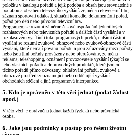
položku v katalogu pořadů a jejíž podoba a obsah jsou srovnatelné s
podobou a obsahem televizního vysílání, zejména celovečerní film,
záznam sportovní události, situační komedie, dokumentární pořad,
pořad pro děti nebo původní televizní hra.
Programem
se rozumí záměrné časové uspořádání jednotlivých
rozhlasových nebo televizních pořadů a dalších částí vysílání a v
rozhlasovém vysílání i toku programových prvků; dalšími částmi
vysílání se rozumí zvukové, obrazové nebo zvukově-obrazové části
vysílání, které nemají povahu pořadu a jsou zařazovány mezi pořady
nebo jsou jimi pořady provázeny nebo přerušovány, zejména
reklama, teleshopping, oznámení provozovatele vysílání týkající se
jeho vlastních pořadů a doprovodných produktů, které jsou od
těchto pořadů přímo odvozeny, ohlašování pořadů, zvukové a
obrazové prostředky oznamující nebo oddělující vysílání
obchodních sdělení a jiná programová interpunkce.
5. Kdo je oprávněn v této věci jednat (podat žádost
apod.)
V této věci je oprávněna jednat každá fyzická nebo právnická
osoba.
6. Jaké jsou podmínky a postup pro řešení životní
situace