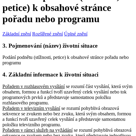
petice) k obsahové stránce
pořadu nebo programu
Základní znění
Rozšířené znění
Úplné znění
3. Pojmenování (název) životní situace
Podání podnětu (stížnosti, petice) k obsahové stránce pořadu nebo
programu
4. Základní informace k životní situaci
Pořadem v rozhlasovém vysílání
se rozumí část vysílání, která svým
obsahem, formou a funkcí tvoří uzavřený celek vysílání nebo tok
programových prvků a představuje samostatnou položku
rozhlasového programu.
Pořadem v televizním vysílání
se rozumí pohyblivá obrazová
sekvence se zvukem nebo bez zvuku, která svým obsahem, formou
a funkcí tvoří uzavřený celek vysílání a představuje samostatnou
položku televizního programu.
Pořadem v rámci služeb na vyžádání
se rozumí pohyblivá obrazová
sekvence se zvukem nebo bez zvuku, která představuje jednotlivou