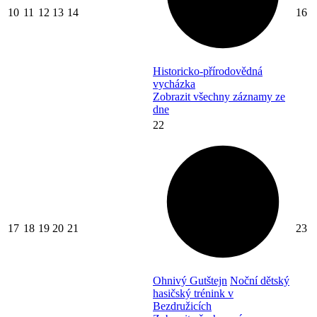
10
11
12
13
14
16
Historicko-přírodovědná
vycházka
Zobrazit všechny záznamy ze
dne
22
17
18
19
20
21
23
Ohnivý Gutštejn
Noční dětský
hasičský trénink v
Bezdružicích