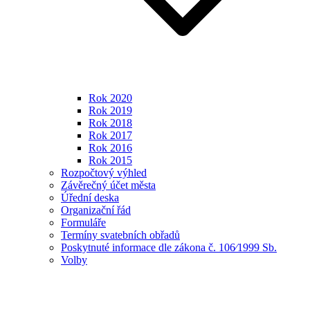
Rok 2020
Rok 2019
Rok 2018
Rok 2017
Rok 2016
Rok 2015
Rozpočtový výhled
Závěrečný účet města
Úřední deska
Organizační řád
Formuláře
Termíny svatebních obřadů
Poskytnuté informace dle zákona č. 106⁄1999 Sb.
Volby