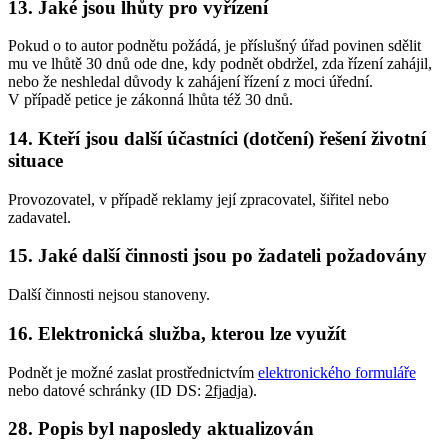
13. Jaké jsou lhůty pro vyřízení
Pokud o to autor podnětu požádá, je příslušný úřad povinen sdělit
mu ve lhůtě 30 dnů ode dne, kdy podnět obdržel, zda řízení zahájil,
nebo že neshledal důvody k zahájení řízení z moci úřední.
V případě petice je zákonná lhůta též 30 dnů.
14. Kteří jsou další účastníci (dotčení) řešení životní
situace
Provozovatel, v případě reklamy její zpracovatel, šiřitel nebo
zadavatel.
15. Jaké další činnosti jsou po žadateli požadovány
Další činnosti nejsou stanoveny.
16. Elektronická služba, kterou lze využít
Podnět je možné zaslat prostřednictvím
elektronického formuláře
nebo datové schránky (ID DS:
2fjadja
).
28. Popis byl naposledy aktualizován