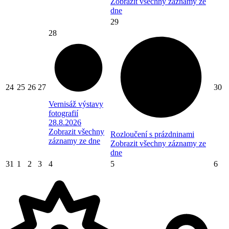
Zobrazit všechny záznamy ze
dne
29
28
24
25
26
27
30
Vernisáž výstavy
fotografií
28.8.2026
Zobrazit všechny
Rozloučení s prázdninami
záznamy ze dne
Zobrazit všechny záznamy ze
dne
31
1
2
3
4
5
6