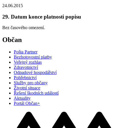
24.06.2015
29. Datum konce platnosti popisu
Bez časového omezení.
Občan
Pošta Partner
Bezhotovostní platby
Veřejný rozhlas
Zdravotnictví
Odpadové hospodářství
Pohřebnictví
Služby pro občany
Životní situace
Řešení škodních událostí
Aktuality
Portál Občan+