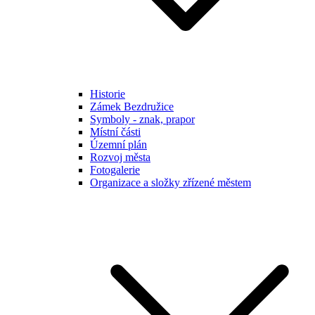
Historie
Zámek Bezdružice
Symboly - znak, prapor
Místní části
Územní plán
Rozvoj města
Fotogalerie
Organizace a složky zřízené městem