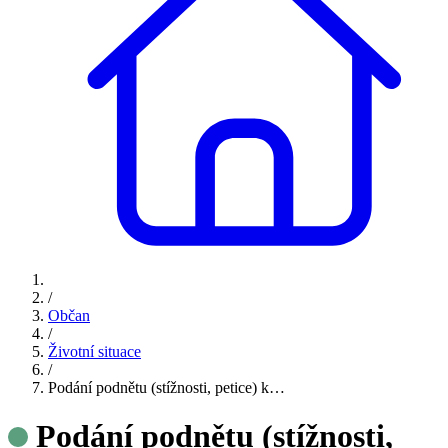
/
Občan
/
Životní situace
/
Podání podnětu (stížnosti, petice) k…
Podání podnětu (stížnosti,