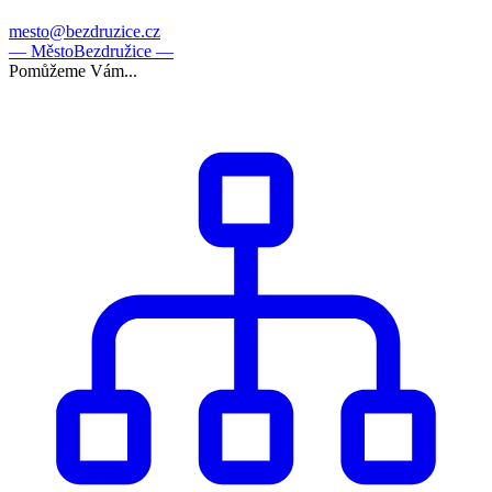
mesto@bezdruzice.cz
— Město
Bezdružice —
Pomůžeme Vám...