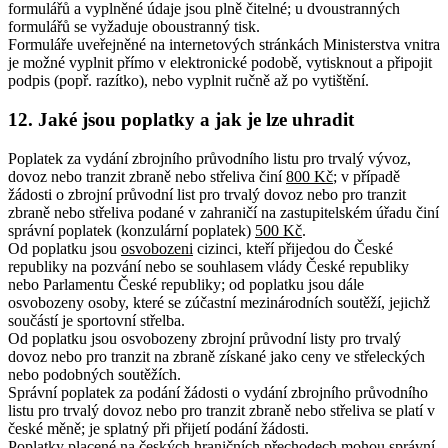
formulářů a vyplněné údaje jsou plně čitelné; u dvoustranných
formulářů se vyžaduje oboustranný tisk.
Formuláře uveřejněné na internetových stránkách Ministerstva vnitra
je možné vyplnit přímo v elektronické podobě, vytisknout a připojit
podpis (popř. razítko), nebo vyplnit ručně až po vytištění.
12. Jaké jsou poplatky a jak je lze uhradit
Poplatek za vydání zbrojního průvodního listu pro trvalý vývoz,
dovoz nebo tranzit zbraně nebo střeliva činí
800 Kč
; v případě
žádosti o zbrojní průvodní list pro trvalý dovoz nebo pro tranzit
zbraně nebo střeliva podané v zahraničí na zastupitelském úřadu činí
správní poplatek (konzulární poplatek)
500 Kč
.
Od poplatku jsou
osvobozeni
cizinci, kteří přijedou do České
republiky na pozvání nebo se souhlasem vlády České republiky
nebo Parlamentu České republiky; od poplatku jsou dále
osvobozeny osoby, které se zúčastní mezinárodních soutěží, jejichž
součástí je sportovní střelba.
Od poplatku jsou osvobozeny zbrojní průvodní listy pro trvalý
dovoz nebo pro tranzit na zbraně získané jako ceny ve střeleckých
nebo podobných soutěžích.
Správní poplatek za podání žádosti o vydání zbrojního průvodního
listu pro trvalý dovoz nebo pro tranzit zbraně nebo střeliva se platí v
české měně; je splatný při přijetí podání žádosti.
Poplatky placené na českých hraničních přechodech mohou správní