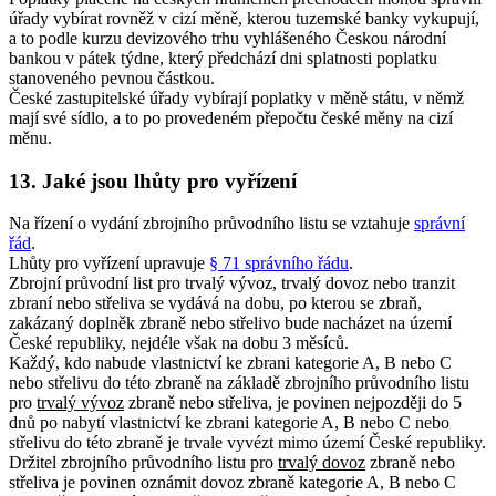
úřady vybírat rovněž v cizí měně, kterou tuzemské banky vykupují,
a to podle kurzu devizového trhu vyhlášeného Českou národní
bankou v pátek týdne, který předchází dni splatnosti poplatku
stanoveného pevnou částkou.
České zastupitelské úřady vybírají poplatky v měně státu, v němž
mají své sídlo, a to po provedeném přepočtu české měny na cizí
měnu.
13. Jaké jsou lhůty pro vyřízení
Na řízení o vydání zbrojního průvodního listu se vztahuje
správní
řád
.
Lhůty pro vyřízení upravuje
§ 71 správního řádu
.
Zbrojní průvodní list pro trvalý vývoz, trvalý dovoz nebo tranzit
zbraní nebo střeliva se vydává na dobu, po kterou se zbraň,
zakázaný doplněk zbraně nebo střelivo bude nacházet na území
České republiky, nejdéle však na dobu 3 měsíců.
Každý, kdo nabude vlastnictví ke zbrani kategorie A, B nebo C
nebo střelivu do této zbraně na základě zbrojního průvodního listu
pro
trvalý vývoz
zbraně nebo střeliva, je povinen nejpozději do 5
dnů po nabytí vlastnictví ke zbrani kategorie A, B nebo C nebo
střelivu do této zbraně je trvale vyvézt mimo území České republiky.
Držitel zbrojního průvodního listu pro
trvalý dovoz
zbraně nebo
střeliva je povinen oznámit dovoz zbraně kategorie A, B nebo C