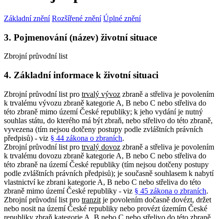
Základní znění
Rozšířené znění
Úplné znění
3. Pojmenování (název) životní situace
Zbrojní průvodní list
4. Základní informace k životní situaci
Zbrojní průvodní list pro
trvalý vývoz
zbraně a střeliva je povolením
k trvalému vývozu zbraně kategorie A, B nebo C nebo střeliva do
této zbraně mimo území České republiky; k jeho vydání je nutný
souhlas státu, do kterého má být zbraň, nebo střelivo do této zbraně,
vyvezena (tím nejsou dotčeny postupy podle zvláštních právních
předpisů) - viz
§ 44 zákona o zbraních
.
Zbrojní průvodní list pro
trvalý dovoz
zbraně a střeliva je povolením
k trvalému dovozu zbraně kategorie A, B nebo C nebo střeliva do
této zbraně na území České republiky (tím nejsou dotčeny postupy
podle zvláštních právních předpisů); je současně souhlasem k nabytí
vlastnictví ke zbrani kategorie A, B nebo C nebo střeliva do této
zbraně mimo území České republiky - viz
§ 45 zákona o zbraních
.
Zbrojní průvodní list pro
tranzit
je povolením dočasně dovézt, držet
nebo nosit na území České republiky nebo provézt územím České
republiky zbraň kategorie A, B nebo C nebo střelivo do této zbraně