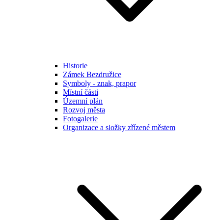
Historie
Zámek Bezdružice
Symboly - znak, prapor
Místní části
Územní plán
Rozvoj města
Fotogalerie
Organizace a složky zřízené městem