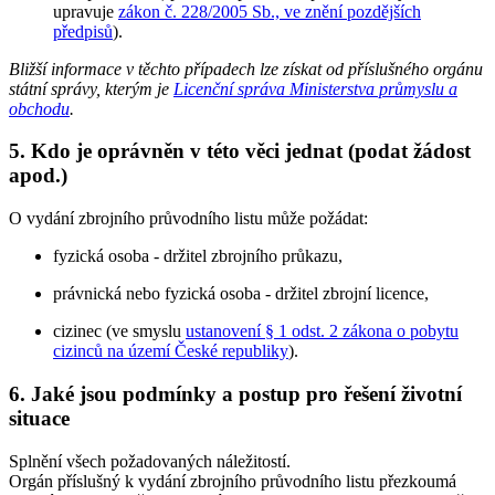
upravuje
zákon č. 228/2005 Sb., ve znění pozdějších
předpisů
).
Bližší informace v těchto případech lze získat od příslušného orgánu
státní správy, kterým je
Licenční správa Ministerstva průmyslu a
obchodu
.
5. Kdo je oprávněn v této věci jednat (podat žádost
apod.)
O vydání zbrojního průvodního listu může požádat:
fyzická osoba - držitel zbrojního průkazu,
právnická nebo fyzická osoba - držitel zbrojní licence,
cizinec (ve smyslu
ustanovení § 1 odst. 2 zákona o pobytu
cizinců na území České republiky
).
6. Jaké jsou podmínky a postup pro řešení životní
situace
Splnění všech požadovaných náležitostí.
Orgán příslušný k vydání zbrojního průvodního listu přezkoumá