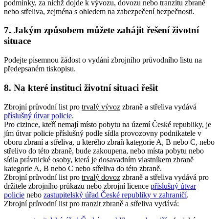
podmínky, za nichž dojde k vývozu, dovozu nebo tranzitu zbraně
nebo střeliva, zejména s ohledem na zabezpečení bezpečnosti.
7. Jakým způsobem můžete zahájit řešení životní
situace
Podejte písemnou žádost o vydání zbrojního průvodního listu na
předepsaném tiskopisu.
8. Na které instituci životní situaci řešit
Zbrojní průvodní list pro
trvalý vývoz
zbraně a střeliva vydává
příslušný útvar policie
.
Pro cizince, kteří nemají místo pobytu na území České republiky, je
jím útvar policie příslušný podle sídla provozovny podnikatele v
oboru zbraní a střeliva, u kterého zbraň kategorie A, B nebo C, nebo
střelivo do této zbraně, bude zakoupena, nebo místa pobytu nebo
sídla právnické osoby, která je dosavadním vlastníkem zbraně
kategorie A, B nebo C nebo střeliva do této zbraně.
Zbrojní průvodní list pro
trvalý dovoz
zbraně a střeliva vydává pro
držitele zbrojního průkazu nebo zbrojní licence
příslušný útvar
policie
nebo
zastupitelský úřad České republiky v zahraničí
.
Zbrojní průvodní list pro
tranzit
zbraně a střeliva vydává: