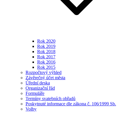
Rok 2020
Rok 2019
Rok 2018
Rok 2017
Rok 2016
Rok 2015
Rozpočtový výhled
Závěrečný účet města
Úřední deska
Organizační řád
Formuláře
Termíny svatebních obřadů
Poskytnuté informace dle zákona č. 106⁄1999 Sb.
Volby