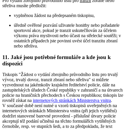
Pro vydání zbrojního průvodního listu pro
tranzit
zbraně nebo
střeliva musíte předložit:
vyplněnou žádost na předepsaném tiskopisu,
úředně ověřené pozvání uživatele honitby nebo pořadatele
sportovní akce, pokud je tranzit uskutečňován za účelem
výkonu práva myslivosti nebo účasti na střelecké soutěži; v
ostatních případech jste povinni uvést účel tranzitu zbraní
nebo střeliva.
11. Jaké jsou potřebné formuláře a kde jsou k
dispozici
Tiskopis "Žádost o vydání zbrojního průvodního listu pro trvalý
vývoz, trvalý dovoz, tranzit zbraní nebo střeliva" si můžete
vyzvednout na jakémkoliv krajském ředitelství policie, dále na
zastupitelských úřadech České republiky v zahraničí a na útvarech
policie na hraničních přechodech s Českou republikou; tiskopis lze
rovněž získat na
internetových stránkách Ministerstva vnitra
.
V současné době není nutné u vzorů tiskopisů uveřejněných na
internetových stránkách Ministerstva vnitra (při jejich vytištění)
dodržet stanovené barevné provedení - příslušné útvary policie
akceptují též podání učiněná na těchto formulářích vytištěných
černobíle, resp. ve stupních šedi, a to za předpokladu, že text