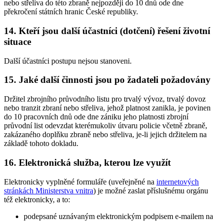
nebo střeliva do této zbraně nejpozději do 10 dnů ode dne
překročení státních hranic České republiky.
14. Kteří jsou další účastníci (dotčení) řešení životní
situace
Další účastníci postupu nejsou stanoveni.
15. Jaké další činnosti jsou po žadateli požadovány
Držitel zbrojního průvodního listu pro trvalý vývoz, trvalý dovoz
nebo tranzit zbraní nebo střeliva, jehož platnost zanikla, je povinen
do 10 pracovních dnů ode dne zániku jeho platnosti zbrojní
průvodní list odevzdat kterémukoliv útvaru policie včetně zbraně,
zakázaného doplňku zbraně nebo střeliva, je-li jejich držitelem na
základě tohoto dokladu.
16. Elektronická služba, kterou lze využít
Elektronicky vyplněné formuláře (uveřejněné na
internetových
stránkách Ministerstva vnitra
) je možné zaslat příslušnému orgánu
též elektronicky, a to:
podepsané uznávaným elektronickým podpisem e-mailem na