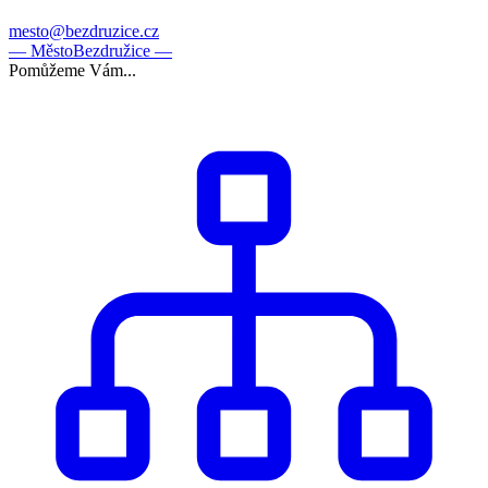
mesto@bezdruzice.cz
— Město
Bezdružice —
Pomůžeme Vám...