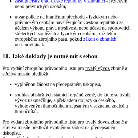
zastupitelský úřad České republiky v zahraničí
- fyzickým
nebo právnickým osobám,
útvar policie na hraničním přechodu - fyzickým nebo
právnickým osobám navštěvujícím Českou republiku za
účelem výkonu práva myslivosti nebo účasti na sportovních
střeleckých soutěžích a fyzickým osobám - držitelům
evropského zbrojního pasu, pokud
zákon o zbraních
nestanoví jinak.
10. Jaké doklady je nutné mít s sebou
Pro vydání zbrojního průvodního listu pro
trvalý vývoz
zbraně a
střeliva musíte předložit:
vyplněnou žádost na předepsaném tiskopisu,
souhlas příslušných státních orgánů země, do které se trvalý
vývoz uskutečňuje, s překladem do jazyka českého,
vyhotoveným tlumočníkem zapsaným v seznamu znalců a
tlumočníků.
Pro vydání zbrojního průvodního listu pro
trvalý dovoz
zbraně a
střeliva musíte předložit vyplněnou žádost na předepsaném
tiskopisu.