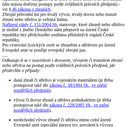
(tím nejsou dotčeny postupy podle zvláštních právních předpisů) -
viz
§ 46 zákona o zbraních
.
Zbrojní průvodní list pro trvalý vývoz, trvalý dovoz nebo tranzit
zbraní nebo střeliva je veřejná listina.
Nařízení vlády č. 151/2004 Sb.
stanovuje, které zbraně nebo střelivo
je možné z jiného členského státu přepravit na území České
republiky bez předchozího souhlasu příslušných orgánů České
republiky.
Pro cestování fyzických osob se zbraněmi a střelivem po území
Evropské unie se použije evropský zbrojní pas.
.....
Odkazuje-li se v souvislosti s dovozem, vývozem či tranzitem zbraní
nebo střeliva na postup podle zvláštních právních předpisů, jde
především o případy:
daná zbraň či střelivo je vojenským materiálem (je třeba
postupovat také dle
zákona č. 38/1994 Sb., ve znění
pozdějších předpisů
),
vývoz či dovoz zbraní a střeliva podnikatelem (je třeba
postupovat také dle
zákona č. 228/2005 Sb., ve znění
pozdějších předpisů
),
neobchodní vývoz zbraně či střeliva mimo celní území
Evropské unie (speciální úpravu tzv. povolení k vývozu