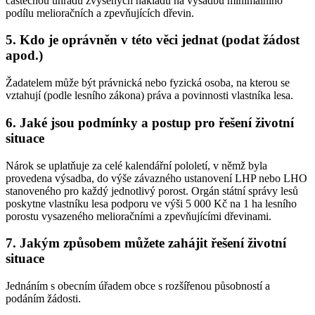
částečnou úhradu zvýšených nákladů na výsadbu minimálního
podílu melioračních a zpevňujících dřevin.
5. Kdo je oprávněn v této věci jednat (podat žádost
apod.)
Žadatelem může být právnická nebo fyzická osoba, na kterou se
vztahují (podle lesního zákona) práva a povinnosti vlastníka lesa.
6. Jaké jsou podmínky a postup pro řešení životní
situace
Nárok se uplatňuje za celé kalendářní pololetí, v němž byla
provedena výsadba, do výše závazného ustanovení LHP nebo LHO
stanoveného pro každý jednotlivý porost. Orgán státní správy lesů
poskytne vlastníku lesa podporu ve výši 5 000 Kč na 1 ha lesního
porostu vysazeného melioračními a zpevňujícími dřevinami.
7. Jakým způsobem můžete zahájit řešení životní
situace
Jednáním s obecním úřadem obce s rozšířenou působností a
podáním žádosti.