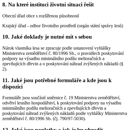
8. Na které instituci životní situaci řešit
Obecní úřad obce s rozšířenou působností
Krajský úřad - odbor životního prostředí (orgán státní správy lesů)
10. Jaké doklady je nutné mít s sebou
Nárok vlastníka lesa se zpracuje podle ustanovení vyhlášky
Ministerstva zemědělství č. 80/1996 Sb., o pravidlech poskytování
podpory na výsadbu minimálního podílu melioračních a
zpevňujících dřevin a o poskytování náhrad zvýšených nákladů (§
2).
11. Jaké jsou potřebné formuláře a kde jsou k
dispozici
Formuláře jsou součástí směrnice č. 19 Ministerstva zemědělství,
odvětví lesního hospodářství, k poskytování podpory na výsadbu
minimálního podílu melioračních a zpevňujících dřevin a
poskytování náhrad zvýšených nákladů podle vyhlášky Ministerstva
zemědělství č. 80/1996 Sb. (čj. 790/97-5030).
12. Jaké jsou poplatky a jak je lze uhradit