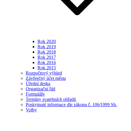
Rok 2020
Rok 2019
Rok 2018
Rok 2017
Rok 2016
Rok 2015
Rozpočtový výhled
Závěrečný účet města
Úřední deska
Organizační řád
Formuláře
Termíny svatebních obřadů
Poskytnuté informace dle zákona č. 106⁄1999 Sb.
Volby