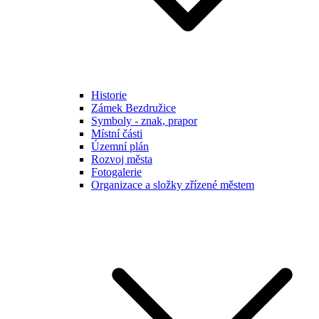
Historie
Zámek Bezdružice
Symboly - znak, prapor
Místní části
Územní plán
Rozvoj města
Fotogalerie
Organizace a složky zřízené městem