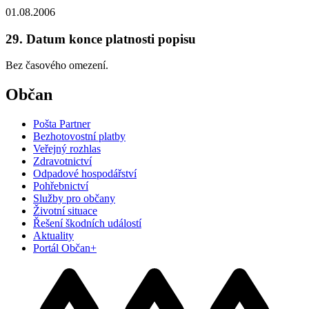
01.08.2006
29. Datum konce platnosti popisu
Bez časového omezení.
Občan
Pošta Partner
Bezhotovostní platby
Veřejný rozhlas
Zdravotnictví
Odpadové hospodářství
Pohřebnictví
Služby pro občany
Životní situace
Řešení škodních událostí
Aktuality
Portál Občan+