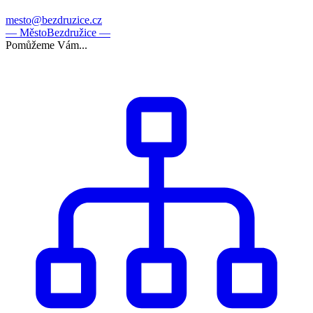
mesto@bezdruzice.cz
— Město
Bezdružice —
Pomůžeme Vám...