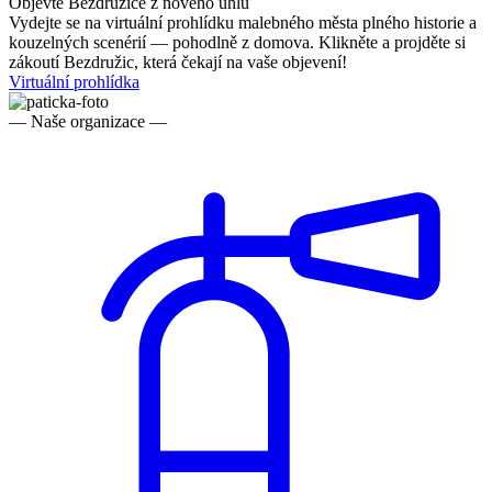
Objevte Bezdružice z nového úhlu
Vydejte se na virtuální prohlídku malebného města plného historie a
kouzelných scenérií — pohodlně z domova. Klikněte a projděte si
zákoutí Bezdružic, která čekají na vaše objevení!
Virtuální prohlídka
— Naše organizace —