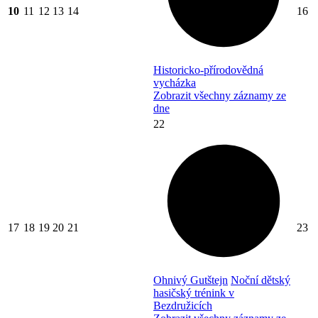
10
11
12
13
14
16
Historicko-přírodovědná
vycházka
Zobrazit všechny záznamy ze
dne
22
17
18
19
20
21
23
Ohnivý Gutštejn
Noční dětský
hasičský trénink v
Bezdružicích