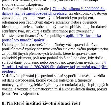
shodné s tímto tiskopisem.
Daňové přiznání lze podat dle
§ 71 a násl. zákona č. 280/2009 Sb.,
daňový řád, ve znění pozdějších předpisů
, též elektronicky datovou
zprávou podepsanou uznávaným elektronickým podpisem,
odeslanou prostřednictvím datové schránky, nebo s ověřenou
identitou podatele způsobem, kterým se lze přihlásit do jeho datové
schránky; tvar, struktura a bližší informace jsou zveřejněny
Ministerstvem financí České republiky v
aplikaci "Elektronická
podání pro finanční správu"
.
Účinky podání má rovněž úkon učiněný vůči správci daně za
použití datové zprávy bez uznávaného elektronického podpisu nebo
za použití jiných přenosových technik, které je správce daně
způsobilý přijmout, je-li toto podání do 5 dnů ode dne, kdy došlo
správci daně, potvrzeno nebo opakováno způsobem uvedeným v
§
71 odst. 1 zákona č. 280/2009 Sb., daňový řád, ve znění pozdějších
předpisů
.
V daňovém přiznání jste povinni si daň vypočítat a uvést i vozidla
od daně osvobozená, kromě vozidel kategorie L (mopedy,
motocykly, tříkolky, lehké čtyřkolky a motokola) a jejich přípojných
vozidel a vozidla diplomatických misí a konzulárních úřadů, pokud
je zaručena vzájemnost.
8. Na které instituci životní situaci řešit