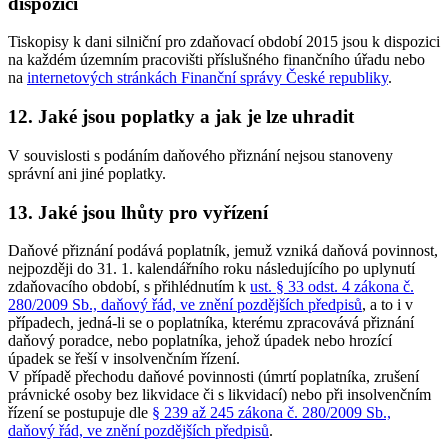
dispozici
Tiskopisy k dani silniční pro zdaňovací období 2015 jsou k dispozici
na každém územním pracovišti příslušného finančního úřadu nebo
na
internetových stránkách Finanční správy České republiky
.
12. Jaké jsou poplatky a jak je lze uhradit
V souvislosti s podáním daňového přiznání nejsou stanoveny
správní ani jiné poplatky.
13. Jaké jsou lhůty pro vyřízení
Daňové přiznání podává poplatník, jemuž vzniká daňová povinnost,
nejpozději do 31. 1. kalendářního roku následujícího po uplynutí
zdaňovacího období, s přihlédnutím k
ust. § 33 odst. 4 zákona č.
280/2009 Sb., daňový řád, ve znění pozdějších předpisů
, a to i v
případech, jedná-li se o poplatníka, kterému zpracovává přiznání
daňový poradce, nebo poplatníka, jehož úpadek nebo hrozící
úpadek se řeší v insolvenčním řízení.
V případě přechodu daňové povinnosti (úmrtí poplatníka, zrušení
právnické osoby bez likvidace či s likvidací) nebo při insolvenčním
řízení se postupuje dle
§ 239 až 245 zákona č. 280/2009 Sb.,
daňový řád, ve znění pozdějších předpisů
.