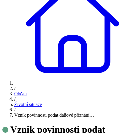
/
Občan
/
Životní situace
/
Vznik povinnosti podat daňové přiznání…
Vznik povinnosti podat