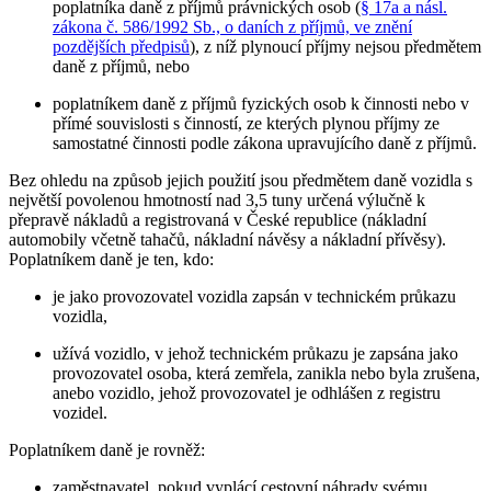
poplatníka daně z příjmů právnických osob (
§ 17a a násl.
zákona č. 586/1992 Sb., o daních z příjmů, ve znění
pozdějších předpisů
), z níž plynoucí příjmy nejsou předmětem
daně z příjmů,
nebo
poplatníkem daně z příjmů fyzických osob
k činnosti nebo v
přímé souvislosti s činností, ze kterých plynou příjmy ze
samostatné činnosti podle zákona upravujícího daně z příjmů.
Bez ohledu na způsob jejich použití jsou předmětem daně vozidla s
největší povolenou hmotností nad 3,5 tuny určená výlučně k
přepravě nákladů a registrovaná v České republice (nákladní
automobily včetně tahačů, nákladní návěsy a nákladní přívěsy).
Poplatníkem daně je ten, kdo:
je jako provozovatel vozidla zapsán v technickém průkazu
vozidla,
užívá vozidlo, v jehož technickém průkazu je zapsána jako
provozovatel osoba, která zemřela, zanikla nebo byla zrušena,
anebo vozidlo, jehož provozovatel je odhlášen z registru
vozidel.
Poplatníkem daně je rovněž:
zaměstnavatel, pokud vyplácí cestovní náhrady svému