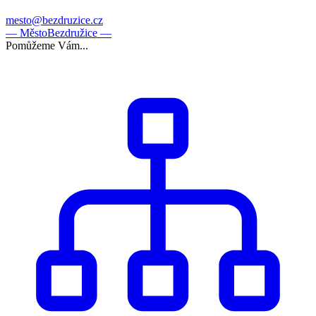
mesto@bezdruzice.cz
— Město
Bezdružice —
Pomůžeme Vám...