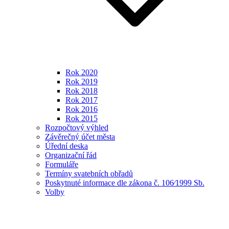
Rok 2020
Rok 2019
Rok 2018
Rok 2017
Rok 2016
Rok 2015
Rozpočtový výhled
Závěrečný účet města
Úřední deska
Organizační řád
Formuláře
Termíny svatebních obřadů
Poskytnuté informace dle zákona č. 106⁄1999 Sb.
Volby