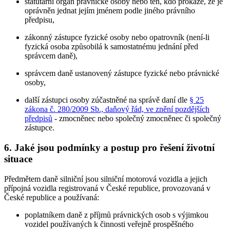
statutární orgán právnické osoby nebo ten, kdo prokáže, že je
oprávněn jednat jejím jménem podle jiného právního
předpisu,
zákonný zástupce fyzické osoby nebo opatrovník (není-li
fyzická osoba způsobilá k samostatnému jednání před
správcem daně),
správcem daně ustanovený zástupce fyzické nebo právnické
osoby,
další zástupci osoby zúčastněné na správě daní dle
§ 25
zákona č. 280/2009 Sb., daňový řád, ve znění pozdějších
předpisů
- zmocněnec nebo společný zmocněnec či společný
zástupce.
6. Jaké jsou podmínky a postup pro řešení životní
situace
Předmětem daně silniční jsou silniční motorová vozidla a jejich
přípojná vozidla registrovaná v České republice, provozovaná v
České republice a používaná:
poplatníkem daně z příjmů právnických osob s výjimkou
vozidel používaných k činnosti veřejně prospěšného