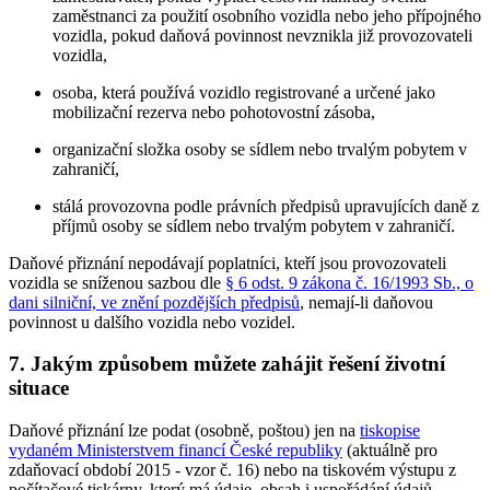
zaměstnanci za použití osobního vozidla nebo jeho přípojného
vozidla, pokud daňová povinnost nevznikla již provozovateli
vozidla,
osoba, která používá vozidlo registrované a určené jako
mobilizační rezerva nebo pohotovostní zásoba,
organizační složka osoby se sídlem nebo trvalým pobytem v
zahraničí,
stálá provozovna podle právních předpisů upravujících daně z
příjmů osoby se sídlem nebo trvalým pobytem v zahraničí.
Daňové přiznání nepodávají poplatníci, kteří jsou provozovateli
vozidla se sníženou sazbou dle
§ 6 odst. 9 zákona č. 16/1993 Sb., o
dani silniční, ve znění pozdějších předpisů
, nemají-li daňovou
povinnost u dalšího vozidla nebo vozidel.
7. Jakým způsobem můžete zahájit řešení životní
situace
Daňové přiznání lze podat (osobně, poštou) jen na
tiskopise
vydaném Ministerstvem financí České republiky
(aktuálně pro
zdaňovací období 2015 - vzor č. 16) nebo na tiskovém výstupu z
počítačové tiskárny, který má údaje, obsah i uspořádání údajů