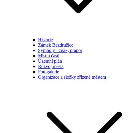
Historie
Zámek Bezdružice
Symboly - znak, prapor
Místní části
Územní plán
Rozvoj města
Fotogalerie
Organizace a složky zřízené městem