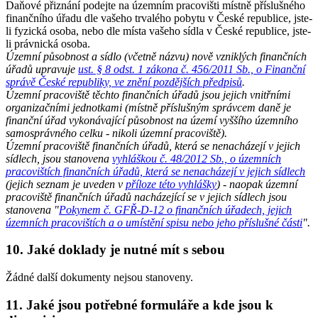
Daňové přiznání podejte na územním pracovišti místně příslušného
finančního úřadu dle vašeho trvalého pobytu v České republice, jste-
li fyzická osoba, nebo dle místa vašeho sídla v České republice, jste-
li právnická osoba.
Územní působnost a sídlo (včetně názvu) nově vzniklých finančních
úřadů upravuje
ust. § 8 odst. 1 zákona č. 456/2011 Sb., o Finanční
správě České republiky, ve znění pozdějších předpisů
.
Územní pracoviště těchto finančních úřadů jsou jejich vnitřními
organizačními jednotkami (místně příslušným správcem daně je
finanční úřad vykonávající působnost na území vyššího územního
samosprávného celku - nikoli územní pracoviště).
Územní pracoviště finančních úřadů, která se nenacházejí v jejich
sídlech, jsou stanovena
vyhláškou č. 48/2012 Sb., o územních
pracovištích finančních úřadů, která se nenacházejí v jejich sídlech
(jejich seznam je uveden v
příloze této vyhlášky
) - naopak územní
pracoviště finančních úřadů nacházející se v jejich sídlech jsou
stanovena "
Pokynem č. GFŘ-D-12 o finančních úřadech, jejich
územních pracovištích a o umístění spisu nebo jeho příslušné části
".
10. Jaké doklady je nutné mít s sebou
Žádné další dokumenty nejsou stanoveny.
11. Jaké jsou potřebné formuláře a kde jsou k