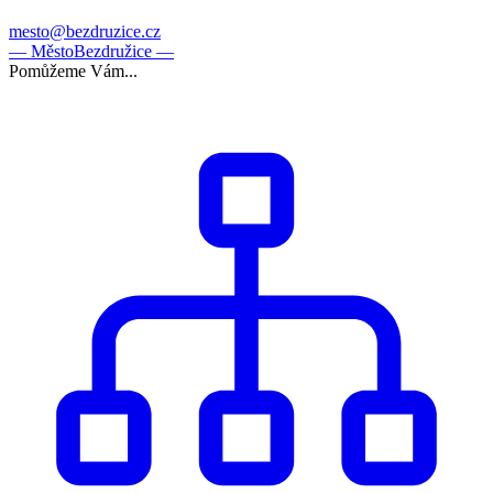
mesto@bezdruzice.cz
— Město
Bezdružice —
Pomůžeme Vám...