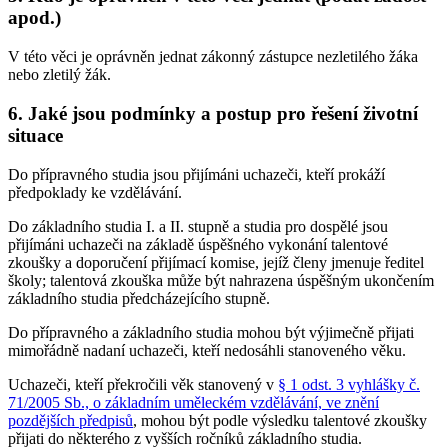
apod.)
V této věci je oprávněn jednat zákonný zástupce nezletilého žáka
nebo zletilý žák.
6. Jaké jsou podmínky a postup pro řešení životní
situace
Do přípravného studia jsou přijímáni uchazeči, kteří prokáží
předpoklady ke vzdělávání.
Do základního studia I. a II. stupně a studia pro dospělé jsou
přijímáni uchazeči na základě úspěšného vykonání talentové
zkoušky a doporučení přijímací komise, jejíž členy jmenuje ředitel
školy; talentová zkouška může být nahrazena úspěšným ukončením
základního studia předcházejícího stupně.
Do přípravného a základního studia mohou být výjimečně přijati
mimořádně nadaní uchazeči, kteří nedosáhli stanoveného věku.
Uchazeči, kteří překročili věk stanovený v
§ 1 odst. 3 vyhlášky č.
71/2005 Sb., o základním uměleckém vzdělávání, ve znění
pozdějších předpisů
, mohou být podle výsledku talentové zkoušky
přijati do některého z vyšších ročníků základního studia.