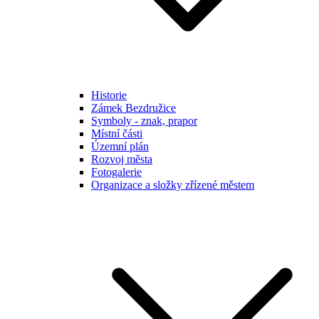
Historie
Zámek Bezdružice
Symboly - znak, prapor
Místní části
Územní plán
Rozvoj města
Fotogalerie
Organizace a složky zřízené městem