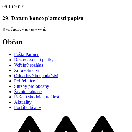
09.10.2017
29. Datum konce platnosti popisu
Bez časového omezení.
Občan
Pošta Partner
Bezhotovostní platby
Veřejný rozhlas
Zdravotnictví
Odpadové hospodářství
Pohřebnictví
Služby pro občany
Životní situace
Řešení škodních událostí
Aktuality
Portál Občan+