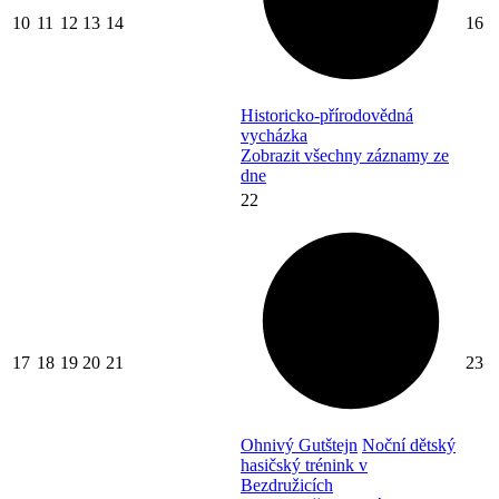
10
11
12
13
14
16
Historicko-přírodovědná
vycházka
Zobrazit všechny záznamy ze
dne
22
17
18
19
20
21
23
Ohnivý Gutštejn
Noční dětský
hasičský trénink v
Bezdružicích