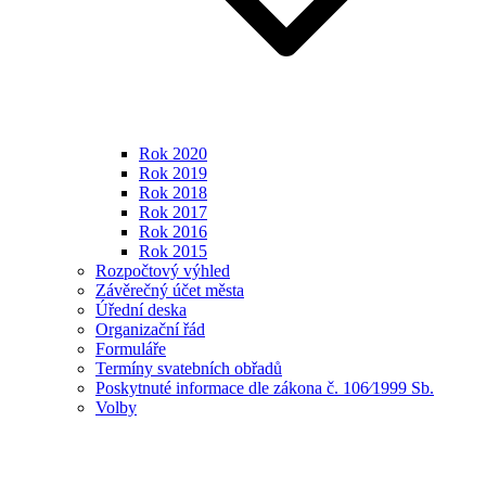
Rok 2020
Rok 2019
Rok 2018
Rok 2017
Rok 2016
Rok 2015
Rozpočtový výhled
Závěrečný účet města
Úřední deska
Organizační řád
Formuláře
Termíny svatebních obřadů
Poskytnuté informace dle zákona č. 106⁄1999 Sb.
Volby