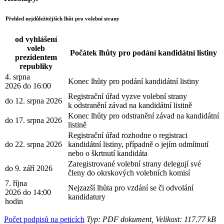
Přehled nejdůležitějších lhůt pro volební strany
od vyhlášení
voleb
Počátek lhůty pro podání kandidátní listiny
prezidentem
republiky
4. srpna
Konec lhůty pro podání kandidátní listiny
2026 do 16:00
Registrační úřad vyzve volební strany
do 12. srpna 2026
k odstranění závad na kandidátní listině
Konec lhůty pro odstranění závad na kandidátní
do 17. srpna 2026
listině
Registrační úřad rozhodne o registraci
do 22. srpna 2026
kandidátní listiny, případně o jejím odmítnutí
nebo o škrtnutí kandidáta
Zaregistrované volební strany delegují své
do 9. září 2026
členy do okrskových volebních komisí
7. října
Nejzazší lhůta pro vzdání se či odvolání
2026 do 14:00
kandidatury
hodin
Počet podpisů na peticích
Typ: PDF dokument, Velikost: 117.77 kB