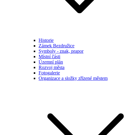
Historie
Zámek Bezdružice
Symboly - znak, prapor
Místní části
Územní plán
Rozvoj města
Fotogalerie
Organizace a složky zřízené městem