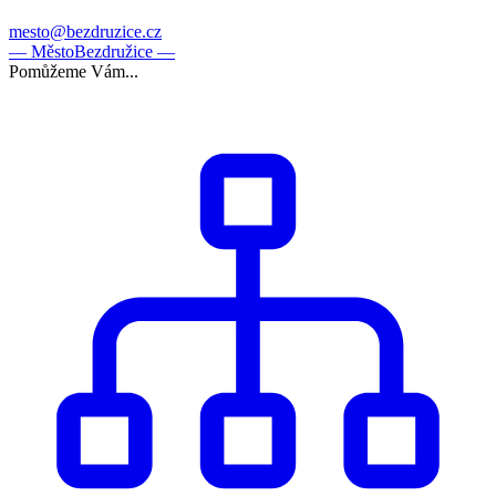
mesto@bezdruzice.cz
— Město
Bezdružice —
Pomůžeme Vám...