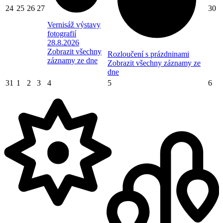
24
25
26
27
30
Vernisáž výstavy
fotografií
28.8.2026
Zobrazit všechny
Rozloučení s prázdninami
záznamy ze dne
Zobrazit všechny záznamy ze
dne
31
1
2
3
4
5
6