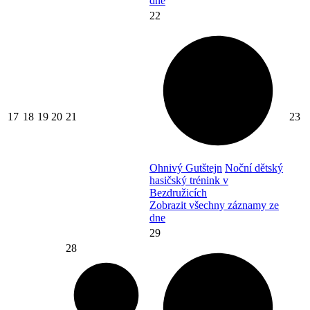
dne
22
17
18
19
20
21
23
Ohnivý Gutštejn
Noční dětský
hasičský trénink v
Bezdružicích
Zobrazit všechny záznamy ze
dne
29
28