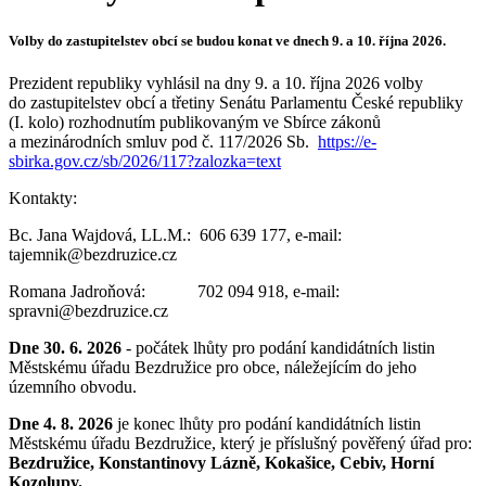
Volby do zastupitelstev obcí se budou konat ve dnech 9. a 10. října 2026.
Prezident republiky vyhlásil na dny 9. a 10. října 2026 volby
do zastupitelstev obcí a třetiny Senátu Parlamentu České republiky
(I. kolo) rozhodnutím publikovaným ve Sbírce zákonů
a mezinárodních smluv pod č. 117/2026 Sb.
https://e-
sbirka.gov.cz/sb/2026/117?zalozka=text
Kontakty:
Bc. Jana Wajdová, LL.M.: 606 639 177, e-mail:
tajemnik@bezdruzice.cz
Romana Jadroňová: 702 094 918, e-mail:
spravni@bezdruzice.cz
Dne 30. 6. 2026
- počátek lhůty pro podání kandidátních listin
Městskému úřadu Bezdružice pro obce, náležejícím do jeho
územního obvodu.
Dne 4. 8. 2026
je konec lhůty pro podání kandidátních listin
Městskému úřadu Bezdružice, který je příslušný pověřený úřad pro:
Bezdružice, Konstantinovy Lázně, Kokašice, Cebiv, Horní
Kozolupy.