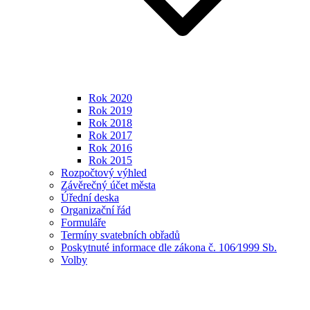
Rok 2020
Rok 2019
Rok 2018
Rok 2017
Rok 2016
Rok 2015
Rozpočtový výhled
Závěrečný účet města
Úřední deska
Organizační řád
Formuláře
Termíny svatebních obřadů
Poskytnuté informace dle zákona č. 106⁄1999 Sb.
Volby