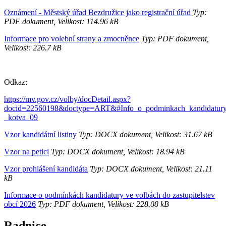
Oznámení - Městský úřad Bezdružice jako registrační úřad
Typ:
PDF dokument, Velikost: 114.96 kB
Informace pro volební strany a zmocněnce
Typ: PDF dokument,
Velikost: 226.7 kB
Odkaz:
https://mv.gov.cz/volby/docDetail.aspx?
docid=22560198&doctype=ART&#Info_o_podminkach_kandidatur
_kotva_09
Vzor kandidátní listiny
Typ: DOCX dokument, Velikost: 31.67 kB
Vzor na petici
Typ: DOCX dokument, Velikost: 18.94 kB
Vzor prohlášení kandidáta
Typ: DOCX dokument, Velikost: 21.11
kB
Informace o podmínkách kandidatury ve volbách do zastupitelstev
obcí 2026
Typ: PDF dokument, Velikost: 228.08 kB
Radnice