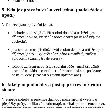
dosílka důchodu.
5. Kdo je oprávněn v této věci jednat (podat žádost
apod.)
V této věci jsou oprávněni jednat:
důchodce - musí předložit osobní doklad a ústřižek pro
příjemce (doklad, který důchodce obdrží při každé výplatě
důchodu),
jiná osoba - musí předložit svůj osobní doklad a ústřižek pro
příjemce (nelze u vyloučení druhého z manželů, zrušení
vyloučení a změny trvalé adresy),
léčebné zařízení nebo ústav sociální péče - musí tak učinit
písemně na žádosti o změnu (informace i tiskopis poskytne
pošta, u které je žádost o změnu uplatňována).
6. Jaké jsou podmínky a postup pro řešení životní
situace
V případě potřeby si příjemce důchodu může sjednat výplatu u
přepážky pošty, dosílku důchodu (např. na chalupu, do nemocnice),
změnu trvalé adresy bydliště, popř. vyloučení druhého z manželů z