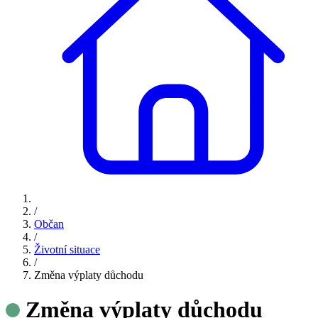
/
Občan
/
Životní situace
/
Změna výplaty důchodu
Změna výplaty důchodu