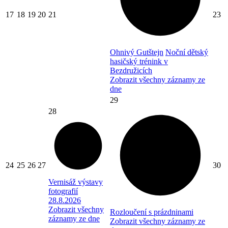
17
18
19
20
21
23
Ohnivý Gutštejn
Noční dětský
hasičský trénink v
Bezdružicích
Zobrazit všechny záznamy ze
dne
29
28
24
25
26
27
30
Vernisáž výstavy
fotografií
28.8.2026
Zobrazit všechny
Rozloučení s prázdninami
záznamy ze dne
Zobrazit všechny záznamy ze