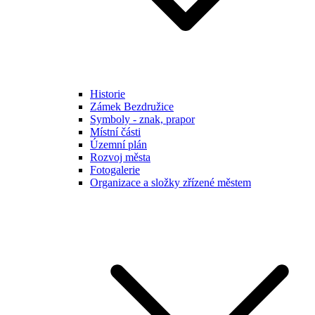
Historie
Zámek Bezdružice
Symboly - znak, prapor
Místní části
Územní plán
Rozvoj města
Fotogalerie
Organizace a složky zřízené městem