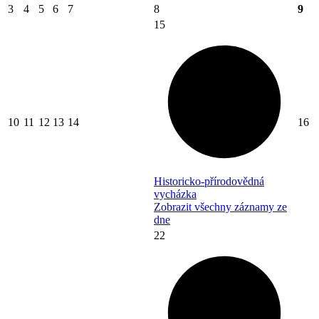
3
4
5
6
7
8
9
15
10
11
12
13
14
16
Historicko-přírodovědná
vycházka
Zobrazit všechny záznamy ze
dne
22