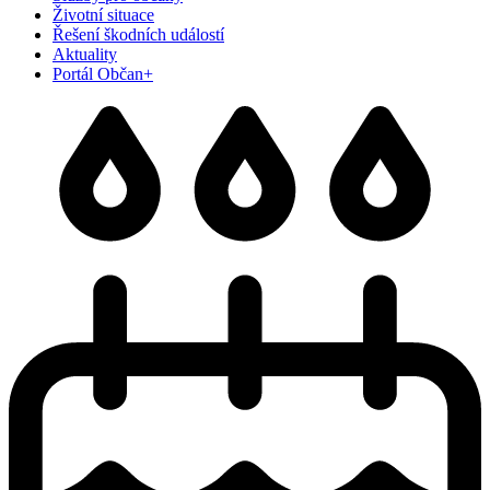
Životní situace
Řešení škodních událostí
Aktuality
Portál Občan+