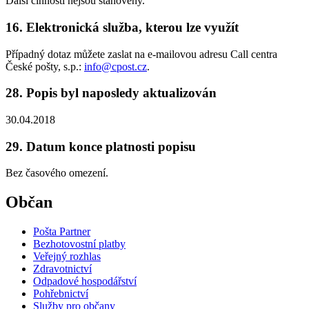
Další činnosti nejsou stanoveny.
16. Elektronická služba, kterou lze využít
Případný dotaz můžete zaslat na e-mailovou adresu Call centra
České pošty, s.p.:
info@cpost.cz
.
28. Popis byl naposledy aktualizován
30.04.2018
29. Datum konce platnosti popisu
Bez časového omezení.
Občan
Pošta Partner
Bezhotovostní platby
Veřejný rozhlas
Zdravotnictví
Odpadové hospodářství
Pohřebnictví
Služby pro občany