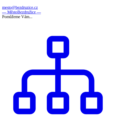
mesto@bezdruzice.cz
— Město
Bezdružice —
Pomůžeme Vám...