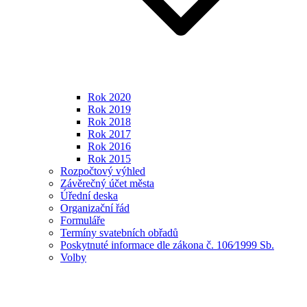
Rok 2020
Rok 2019
Rok 2018
Rok 2017
Rok 2016
Rok 2015
Rozpočtový výhled
Závěrečný účet města
Úřední deska
Organizační řád
Formuláře
Termíny svatebních obřadů
Poskytnuté informace dle zákona č. 106⁄1999 Sb.
Volby