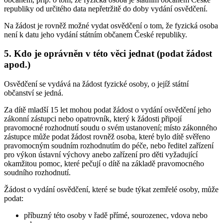
republiky od určitého data nepřetržitě do doby vydání osvědčení.
Na žádost je rovněž možné vydat osvědčení o tom, že fyzická osoba
není k datu jeho vydání státním občanem České republiky.
5. Kdo je oprávněn v této věci jednat (podat žádost
apod.)
Osvědčení se vydává na žádost fyzické osoby, o jejíž státní
občanství se jedná.
Za dítě mladší 15 let mohou podat žádost o vydání osvědčení jeho
zákonní zástupci nebo opatrovník, který k žádosti připojí
pravomocné rozhodnutí soudu o svém ustanovení; místo zákonného
zástupce může podat žádost rovněž osoba, které bylo dítě svěřeno
pravomocným soudním rozhodnutím do péče, nebo ředitel zařízení
pro výkon ústavní výchovy anebo zařízení pro děti vyžadující
okamžitou pomoc, které pečují o dítě na základě pravomocného
soudního rozhodnutí.
Žádost o vydání osvědčení, které se bude týkat zemřelé osoby, může
podat:
příbuzný této osoby v řadě přímé, sourozenec, vdova nebo