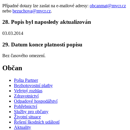
Případné dotazy lze zaslat na e-mailové adresy:
obcanmat@mvcr.cz
nebo
bezuchova@mvcr.cz
.
28. Popis byl naposledy aktualizován
03.03.2014
29. Datum konce platnosti popisu
Bez časového omezení.
Občan
Pošta Partner
Bezhotovostní platby
Veřejný rozhlas
Zdravotnictví
Odpadové hospodářství
Pohřebnictví
Služby pro občany
Životní situace
Řešení škodních událostí
Aktuality