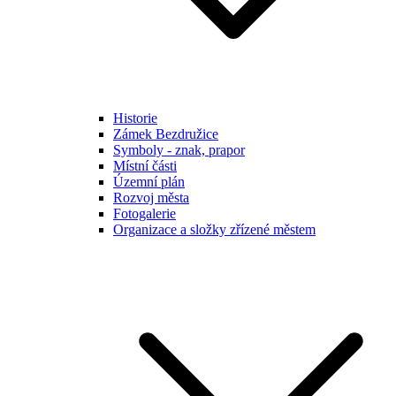
Historie
Zámek Bezdružice
Symboly - znak, prapor
Místní části
Územní plán
Rozvoj města
Fotogalerie
Organizace a složky zřízené městem