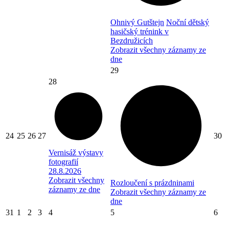
Ohnivý Gutštejn
Noční dětský
hasičský trénink v
Bezdružicích
Zobrazit všechny záznamy ze
dne
29
28
24
25
26
27
30
Vernisáž výstavy
fotografií
28.8.2026
Zobrazit všechny
Rozloučení s prázdninami
záznamy ze dne
Zobrazit všechny záznamy ze
dne
31
1
2
3
4
5
6