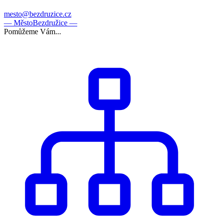
mesto@bezdruzice.cz
— Město
Bezdružice —
Pomůžeme Vám...