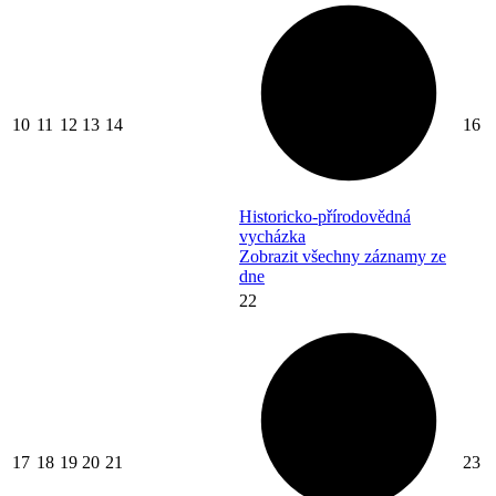
10
11
12
13
14
16
Historicko-přírodovědná
vycházka
Zobrazit všechny záznamy ze
dne
22
17
18
19
20
21
23