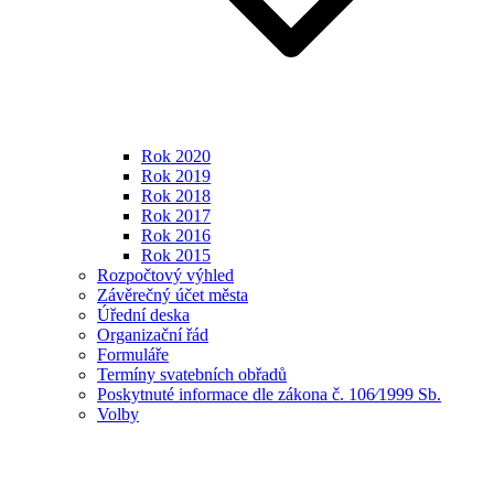
Rok 2020
Rok 2019
Rok 2018
Rok 2017
Rok 2016
Rok 2015
Rozpočtový výhled
Závěrečný účet města
Úřední deska
Organizační řád
Formuláře
Termíny svatebních obřadů
Poskytnuté informace dle zákona č. 106⁄1999 Sb.
Volby