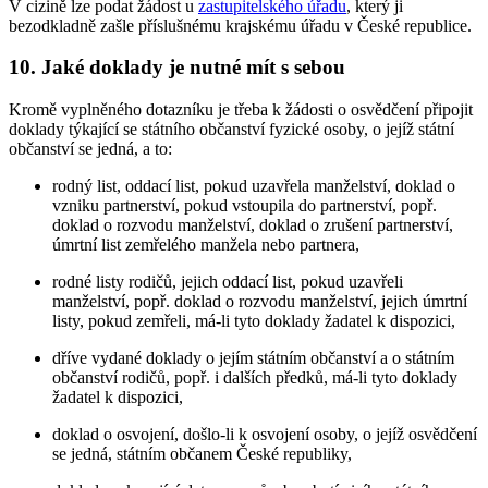
V cizině lze podat žádost u
zastupitelského úřadu
, který ji
bezodkladně zašle příslušnému krajskému úřadu v České republice.
10. Jaké doklady je nutné mít s sebou
Kromě vyplněného dotazníku je třeba k žádosti o osvědčení připojit
doklady týkající se státního občanství fyzické osoby, o jejíž státní
občanství se jedná, a to:
rodný list, oddací list, pokud uzavřela manželství, doklad o
vzniku partnerství, pokud vstoupila do partnerství, popř.
doklad o rozvodu manželství, doklad o zrušení partnerství,
úmrtní list zemřelého manžela nebo partnera,
rodné listy rodičů, jejich oddací list, pokud uzavřeli
manželství, popř. doklad o rozvodu manželství, jejich úmrtní
listy, pokud zemřeli, má-li tyto doklady žadatel k dispozici,
dříve vydané doklady o jejím státním občanství a o státním
občanství rodičů, popř. i dalších předků, má-li tyto doklady
žadatel k dispozici,
doklad o osvojení, došlo-li k osvojení osoby, o jejíž osvědčení
se jedná, státním občanem České republiky,