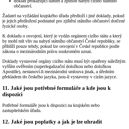
doklad prokazující datum a způsob nabytí cizího státního
občanství.
Žadatel na vyžádání krajského úřadu předloží i jiné doklady, pokud
je jejich předložení podstatné pro zjištění státního občanství dotčené
fyzické osoby.
K dokladu o osvojení, který je vydán orgánem cizího státu a který
by mohl mít vliv na nabytí státního občanství České republiky, se
přihlíží pouze tehdy, pokud lze osvojení v České republice podle
zákona o mezinárodním právu soukromém uznat.
Doklady vystavené orgány cizího státu musí být opatřeny náležitým
vyšším ověřením (superlegalizační doložkou nebo doložkou
Apostille), nestanoví-li mezinárodní smlouva jinak, a úředním
překladem do českého jazyka, jsou-li vystaveny v cizím jazyce.
11. Jaké jsou potřebné formuláře a kde jsou k
dispozici
Potřebné formuláře jsou k dispozici na krajském nebo
zastupitelském úřadu.
12. Jaké jsou poplatky a jak je lze uhradit