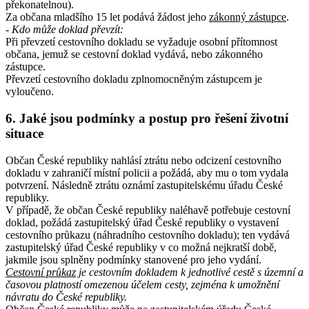
překonatelnou).
Za občana mladšího 15 let podává žádost jeho
zákonný zástupce
.
- Kdo může doklad převzít
:
Při převzetí cestovního dokladu se vyžaduje osobní přítomnost
občana, jemuž se cestovní doklad vydává, nebo zákonného
zástupce.
Převzetí cestovního dokladu zplnomocněným zástupcem je
vyloučeno.
6. Jaké jsou podmínky a postup pro řešení životní
situace
Občan České republiky nahlásí ztrátu nebo odcizení cestovního
dokladu v zahraničí místní policii a požádá, aby mu o tom vydala
potvrzení. Následně ztrátu oznámí zastupitelskému úřadu České
republiky.
V případě, že občan České republiky naléhavě potřebuje cestovní
doklad, požádá zastupitelský úřad České republiky o vystavení
cestovního průkazu (náhradního cestovního dokladu); ten vydává
zastupitelský úřad České republiky v co možná nejkratší době,
jakmile jsou splněny podmínky stanovené pro jeho vydání.
Cestovní průkaz
je cestovním dokladem k jednotlivé cestě s územní a
časovou platností omezenou účelem cesty, zejména k umožnění
návratu do České republiky.