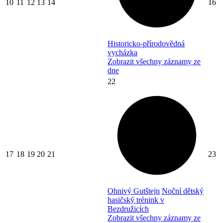
10
11
12
13
14
16
Historicko-přírodovědná
vycházka
Zobrazit všechny záznamy ze
dne
22
17
18
19
20
21
23
Ohnivý Gutštejn
Noční dětský
hasičský trénink v
Bezdružicích
Zobrazit všechny záznamy ze