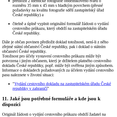
předložit 2 identické fotografie obdélníkového tvaru o
rozměru 35 mm x 45 mm s hladkým povrchem (přesné
požadavky na kvalitu fotografie sdělí zastupitelský úřad
České republiky) a
čitelně a úplně vyplnit originální formulář žádosti o vydání
cestovního průkazu, který obdrží na zastupitelském úřadu
České republiky.
Dále je občan povinen předložit doklad totožnosti, není-li z něho
zřejmé státní občanství České republiky, pak i doklad o státním
občanství České republiky.
Totožnost pro účely vystavení cestovního průkazu může být
potvrzena i jiným občanem, který je držitelem platného cestovního
dokladu České republiky, popř. může být ověřena jiným způsobem.
Informace o dokladech požadovaných za účelem vydání cestovního
pasu naleznete v životní situaci:
"
Vydání cestovního dokladu na zastupitelském úřadu České
republiky v zahraničí
"
11. Jaké jsou potřebné formuláře a kde jsou k
dispozici
Originál žádosti o vydání cestovního průkazu obdrží žadatel na