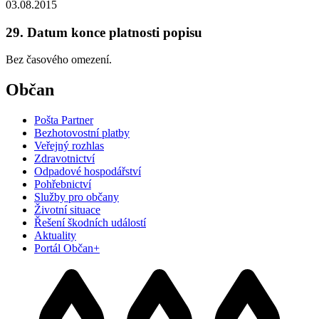
03.08.2015
29. Datum konce platnosti popisu
Bez časového omezení.
Občan
Pošta Partner
Bezhotovostní platby
Veřejný rozhlas
Zdravotnictví
Odpadové hospodářství
Pohřebnictví
Služby pro občany
Životní situace
Řešení škodních událostí
Aktuality
Portál Občan+