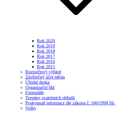
Rok 2020
Rok 2019
Rok 2018
Rok 2017
Rok 2016
Rok 2015
Rozpočtový výhled
Závěrečný účet města
Úřední deska
Organizační řád
Formuláře
Termíny svatebních obřadů
Poskytnuté informace dle zákona č. 106⁄1999 Sb.
Volby