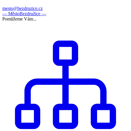
mesto@bezdruzice.cz
— Město
Bezdružice —
Pomůžeme Vám...