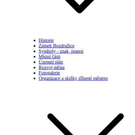
Historie
Zámek Bezdružice
Symboly - znak, prapor
Místní části
Územní plán
Rozvoj města
Fotogalerie
Organizace a složky zřízené městem