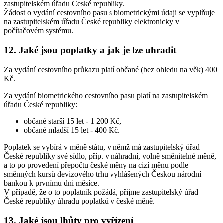
zastupitelském úřadu České republiky.
Žádost o vydání cestovního pasu s biometrickými údaji se vyplňuje
na zastupitelském úřadu České republiky elektronicky v
počítačovém systému.
12. Jaké jsou poplatky a jak je lze uhradit
Za vydání cestovního průkazu platí občané (bez ohledu na věk) 400
Kč.
Za vydání biometrického cestovního pasu platí na zastupitelském
úřadu České republiky:
občané starší 15 let - 1 200 Kč,
občané mladší 15 let - 400 Kč.
Poplatek se vybírá v měně státu, v němž má zastupitelský úřad
České republiky své sídlo, příp. v náhradní, volně směnitelné měně,
a to po provedení přepočtu české měny na cizí měnu podle
směnných kursů devizového trhu vyhlášených Českou národní
bankou k prvnímu dni měsíce.
V případě, že o to poplatník požádá, přijme zastupitelský úřad
České republiky úhradu poplatků v české měně.
13. Jaké jsou lhůty pro vyřízení