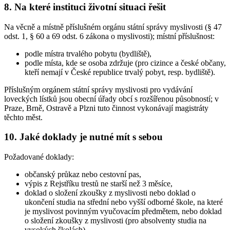
8. Na které instituci životní situaci řešit
Na věcně a místně příslušném orgánu státní správy myslivosti (§ 47
odst. 1, § 60 a 69 odst. 6 zákona o myslivosti); místní příslušnost:
podle místra trvalého pobytu (bydliště),
podle místa, kde se osoba zdržuje (pro cizince a české občany,
kteří nemají v České republice trvalý pobyt, resp. bydliště).
Příslušným orgánem státní správy myslivosti pro vydávání
loveckých lístků jsou obecní úřady obcí s rozšířenou působností; v
Praze, Brně, Ostravě a Plzni tuto činnost vykonávají magistráty
těchto měst.
10. Jaké doklady je nutné mít s sebou
Požadované doklady:
občanský průkaz nebo cestovní pas,
výpis z Rejstříku trestů ne starší než 3 měsíce,
doklad o složení zkoušky z myslivosti nebo doklad o
ukončení studia na střední nebo vyšší odborné škole, na které
je myslivost povinným vyučovacím předmětem, nebo doklad
o složení zkoušky z myslivosti (pro absolventy studia na
vysokých školách),