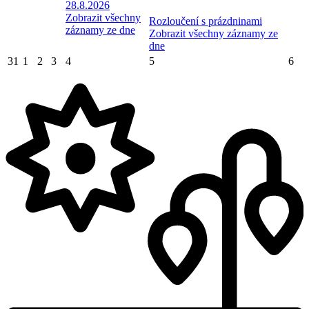
28.8.2026
Zobrazit všechny
Rozloučení s prázdninami
záznamy ze dne
Zobrazit všechny záznamy ze
dne
31
1
2
3
4
5
6