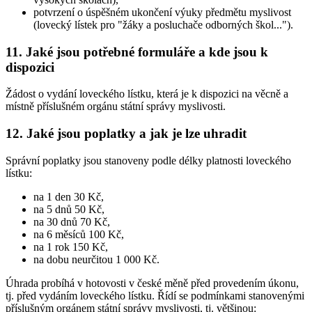
potvrzení o úspěšném ukončení výuky předmětu myslivost
(lovecký lístek pro "žáky a posluchače odborných škol...").
11. Jaké jsou potřebné formuláře a kde jsou k
dispozici
Žádost o vydání loveckého lístku, která je k dispozici na věcně a
místně příslušném orgánu státní správy myslivosti.
12. Jaké jsou poplatky a jak je lze uhradit
Správní poplatky jsou stanoveny podle délky platnosti loveckého
lístku:
na 1 den 30 Kč,
na 5 dnů 50 Kč,
na 30 dnů 70 Kč,
na 6 měsíců 100 Kč,
na 1 rok 150 Kč,
na dobu neurčitou 1 000 Kč.
Úhrada probíhá v hotovosti v české měně před provedením úkonu,
tj. před vydáním loveckého lístku. Řídí se podmínkami stanovenými
příslušným orgánem státní správy myslivosti, tj. většinou: