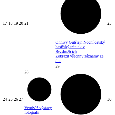
17
18
19
20
21
23
Ohnivý Gutštejn
Noční dětský
hasičský trénink v
Bezdružicích
Zobrazit všechny záznamy ze
dne
29
28
24
25
26
27
30
Vernisáž výstavy
fotografií