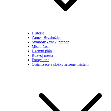
Historie
Zámek Bezdružice
Symboly - znak, prapor
Místní části
Územní plán
Rozvoj města
Fotogalerie
Organizace a složky zřízené městem