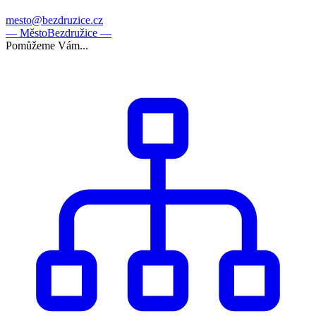
mesto@bezdruzice.cz
— Město
Bezdružice —
Pomůžeme Vám...