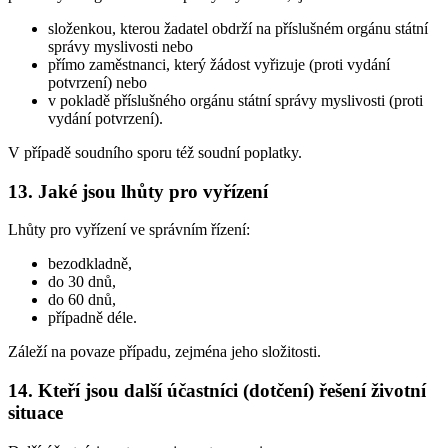
složenkou, kterou žadatel obdrží na příslušném orgánu státní
správy myslivosti nebo
přímo zaměstnanci, který žádost vyřizuje (proti vydání
potvrzení) nebo
v pokladě příslušného orgánu státní správy myslivosti (proti
vydání potvrzení).
V případě soudního sporu též soudní poplatky.
13. Jaké jsou lhůty pro vyřízení
Lhůty pro vyřízení ve správním řízení:
bezodkladně,
do 30 dnů,
do 60 dnů,
případně déle.
Záleží na povaze případu, zejména jeho složitosti.
14. Kteří jsou další účastníci (dotčení) řešení životní
situace