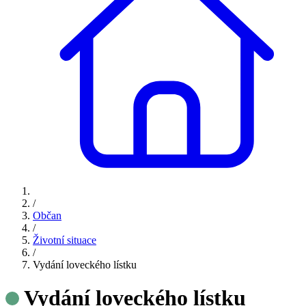
/
Občan
/
Životní situace
/
Vydání loveckého lístku
Vydání loveckého lístku