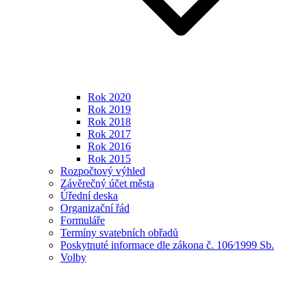
Rok 2020
Rok 2019
Rok 2018
Rok 2017
Rok 2016
Rok 2015
Rozpočtový výhled
Závěrečný účet města
Úřední deska
Organizační řád
Formuláře
Termíny svatebních obřadů
Poskytnuté informace dle zákona č. 106⁄1999 Sb.
Volby