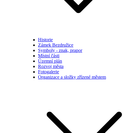
Historie
Zámek Bezdružice
Symboly - znak, prapor
Místní části
Územní plán
Rozvoj města
Fotogalerie
Organizace a složky zřízené městem