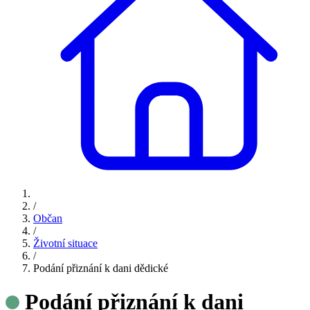
/
Občan
/
Životní situace
/
Podání přiznání k dani dědické
Podání přiznání k dani