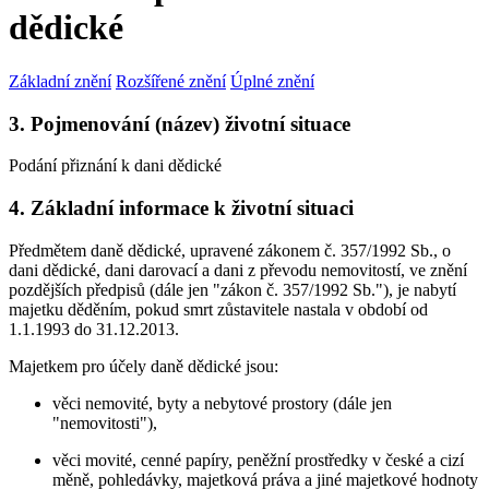
dědické
Základní znění
Rozšířené znění
Úplné znění
3. Pojmenování (název) životní situace
Podání přiznání k dani dědické
4. Základní informace k životní situaci
Předmětem daně dědické, upravené zákonem č. 357/1992 Sb., o
dani dědické, dani darovací a dani z převodu nemovitostí, ve znění
pozdějších předpisů (dále jen "zákon č. 357/1992 Sb."), je nabytí
majetku děděním, pokud smrt zůstavitele nastala v období od
1.1.1993 do 31.12.2013.
Majetkem pro účely daně dědické jsou:
věci nemovité, byty a nebytové prostory (dále jen
"nemovitosti"),
věci movité, cenné papíry, peněžní prostředky v české a cizí
měně, pohledávky, majetková práva a jiné majetkové hodnoty