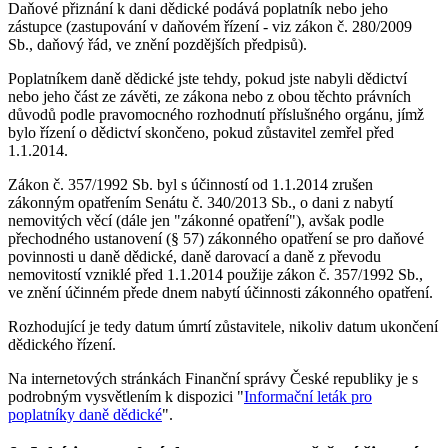
Daňové přiznání k dani dědické podává poplatník nebo jeho
zástupce (zastupování v daňovém řízení - viz zákon č. 280/2009
Sb., daňový řád, ve znění pozdějších předpisů).
Poplatníkem daně dědické jste tehdy, pokud jste nabyli dědictví
nebo jeho část ze závěti, ze zákona nebo z obou těchto právních
důvodů podle pravomocného rozhodnutí příslušného orgánu, jímž
bylo řízení o dědictví skončeno, pokud zůstavitel zemřel před
1.1.2014.
Zákon č. 357/1992 Sb. byl s účinností od 1.1.2014 zrušen
zákonným opatřením Senátu č. 340/2013 Sb., o dani z nabytí
nemovitých věcí (dále jen "zákonné opatření"), avšak podle
přechodného ustanovení (§ 57) zákonného opatření se pro daňové
povinnosti u daně dědické, daně darovací a daně z převodu
nemovitostí vzniklé před 1.1.2014 použije zákon č. 357/1992 Sb.,
ve znění účinném přede dnem nabytí účinnosti zákonného opatření.
Rozhodující je tedy datum úmrtí zůstavitele, nikoliv datum ukončení
dědického řízení.
Na internetových stránkách Finanční správy České republiky je s
podrobným vysvětlením k dispozici "
Informační leták pro
poplatníky daně dědické
".