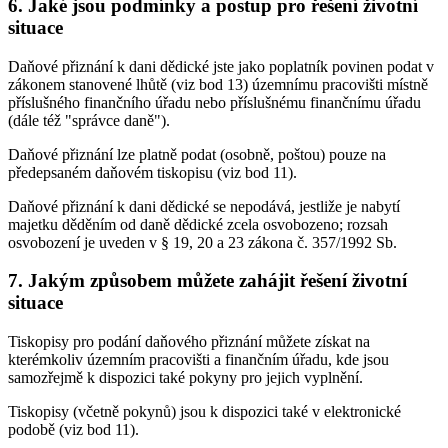
6. Jaké jsou podmínky a postup pro řešení životní
situace
Daňové přiznání k dani dědické jste jako poplatník povinen podat v
zákonem stanovené lhůtě (viz bod 13) územnímu pracovišti místně
příslušného finančního úřadu nebo příslušnému finančnímu úřadu
(dále též "správce daně").
Daňové přiznání lze platně podat (osobně, poštou) pouze na
předepsaném daňovém tiskopisu (viz bod 11).
Daňové přiznání k dani dědické se nepodává, jestliže je nabytí
majetku děděním od daně dědické zcela osvobozeno; rozsah
osvobození je uveden v § 19, 20 a 23 zákona č. 357/1992 Sb.
7. Jakým způsobem můžete zahájit řešení životní
situace
Tiskopisy pro podání daňového přiznání můžete získat na
kterémkoliv územním pracovišti a finančním úřadu, kde jsou
samozřejmě k dispozici také pokyny pro jejich vyplnění.
Tiskopisy (včetně pokynů) jsou k dispozici také v elektronické
podobě (viz bod 11).