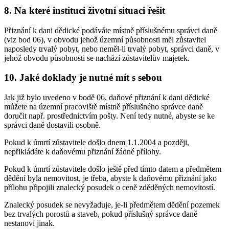
8. Na které instituci životní situaci řešit
Přiznání k dani dědické podáváte místně příslušnému správci daně
(viz bod 06), v obvodu jehož územní působnosti měl zůstavitel
naposledy trvalý pobyt, nebo neměl-li trvalý pobyt, správci daně, v
jehož obvodu působnosti se nachází zůstavitelův majetek.
10. Jaké doklady je nutné mít s sebou
Jak již bylo uvedeno v bodě 06, daňové přiznání k dani dědické
můžete na územní pracoviště místně příslušného správce daně
doručit např. prostřednictvím pošty. Není tedy nutné, abyste se ke
správci daně dostavili osobně.
Pokud k úmrtí zůstavitele došlo dnem 1.1.2004 a později,
nepřikládáte k daňovému přiznání žádné přílohy.
Pokud k úmrtí zůstavitele došlo ještě před tímto datem a předmětem
dědění byla nemovitost, je třeba, abyste k daňovému přiznání jako
přílohu připojili znalecký posudek o ceně zděděných nemovitostí.
Znalecký posudek se nevyžaduje, je-li předmětem dědění pozemek
bez trvalých porostů a staveb, pokud příslušný správce daně
nestanoví jinak.