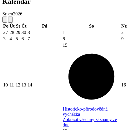
Kalendář
Srpen
2026
Po
Út
St
Čt
Pá
So
Ne
27
28
29
30
31
1
2
3
4
5
6
7
8
9
15
10
11
12
13
14
16
Historicko-přírodovědná
vycházka
Zobrazit všechny záznamy ze
dne