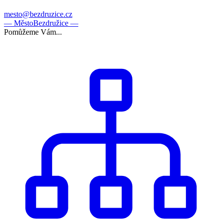
mesto@bezdruzice.cz
— Město
Bezdružice —
Pomůžeme Vám...