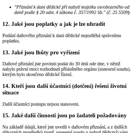
"Přiznání k dani dědické při nabytí majetku osvobozeného od
daně podle § 20 odst. 4 zákona č. 357/1992 Sb." (č. 25 5509
)
12. Jaké jsou poplatky a jak je lze uhradit
Podání daňového přiznání k dani dědické nepodléhá správnímu
poplatku.
13. Jaké jsou lhůty pro vyřízení
Daňové přiznání jste povinni podat do 30 dnů ode dne, v němž
nabylo právní moci rozhodnutí příslušného orgánu (usnesení soudu),
kterým bylo skončeno dědické řízení.
14. Kteří jsou další účastníci (dotčení) řešení životní
situace
Další účastníci postupu nejsou stanoveni.
15. Jaké další činnosti jsou po žadateli požadovány
Na základě údajů, které jste uvedli v daňovém přiznání, a z dalších
důkazních prostředků (např. usnesení soudu o nabytí dědictví) vám