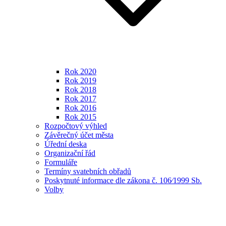
Rok 2020
Rok 2019
Rok 2018
Rok 2017
Rok 2016
Rok 2015
Rozpočtový výhled
Závěrečný účet města
Úřední deska
Organizační řád
Formuláře
Termíny svatebních obřadů
Poskytnuté informace dle zákona č. 106⁄1999 Sb.
Volby