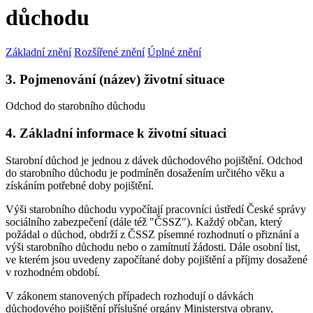
důchodu
Základní znění
Rozšířené znění
Úplné znění
3. Pojmenování (název) životní situace
Odchod do starobního důchodu
4. Základní informace k životní situaci
Starobní důchod je jednou z dávek důchodového pojištění. Odchod
do starobního důchodu je podmíněn dosažením určitého věku a
získáním potřebné doby pojištění.
Výši starobního důchodu vypočítají pracovníci ústředí České správy
sociálního zabezpečení (dále též "ČSSZ"). Každý občan, který
požádal o důchod, obdrží z ČSSZ písemné rozhodnutí o přiznání a
výši starobního důchodu nebo o zamítnutí žádosti. Dále osobní list,
ve kterém jsou uvedeny započítané doby pojištění a příjmy dosažené
v rozhodném období.
V zákonem stanovených případech rozhodují o dávkách
důchodového pojištění příslušné orgány Ministerstva obrany,