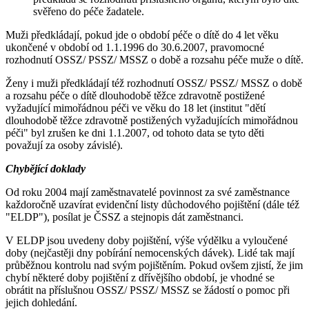
svěřeno do péče žadatele.
Muži předkládají, pokud jde o období péče o dítě do 4 let věku
ukončené v období od 1.1.1996 do 30.6.2007, pravomocné
rozhodnutí OSSZ/ PSSZ/ MSSZ o době a rozsahu péče muže o dítě.
Ženy i muži předkládají též rozhodnutí OSSZ/ PSSZ/ MSSZ o době
a rozsahu péče o dítě dlouhodobě těžce zdravotně postižené
vyžadující mimořádnou péči ve věku do 18 let (institut "dětí
dlouhodobě těžce zdravotně postižených vyžadujících mimořádnou
péči" byl zrušen ke dni 1.1.2007, od tohoto data se tyto děti
považují za osoby závislé).
Chybějící doklady
Od roku 2004 mají zaměstnavatelé povinnost za své zaměstnance
každoročně uzavírat evidenční listy důchodového pojištění (dále též
"ELDP"), posílat je ČSSZ a stejnopis dát zaměstnanci.
V ELDP jsou uvedeny doby pojištění, výše výdělku a vyloučené
doby (nejčastěji dny pobírání nemocenských dávek). Lidé tak mají
průběžnou kontrolu nad svým pojištěním. Pokud ovšem zjistí, že jim
chybí některé doby pojištění z dřívějšího období, je vhodné se
obrátit na příslušnou OSSZ/ PSSZ/ MSSZ se žádostí o pomoc při
jejich dohledání.