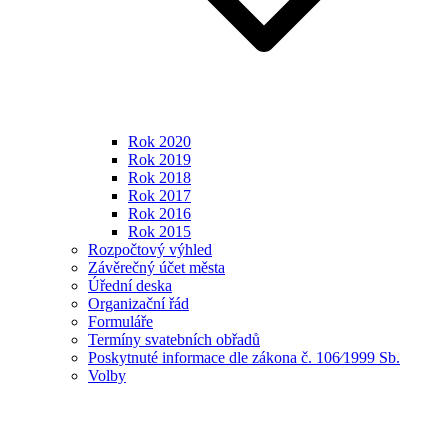
Rok 2020
Rok 2019
Rok 2018
Rok 2017
Rok 2016
Rok 2015
Rozpočtový výhled
Závěrečný účet města
Úřední deska
Organizační řád
Formuláře
Termíny svatebních obřadů
Poskytnuté informace dle zákona č. 106⁄1999 Sb.
Volby