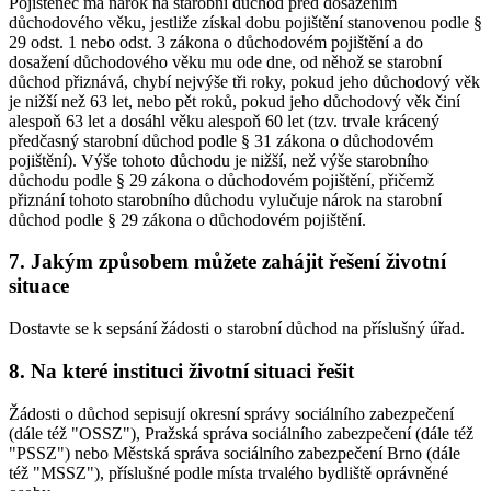
Pojištěnec má nárok na starobní důchod před dosažením
důchodového věku, jestliže získal dobu pojištění stanovenou podle §
29 odst. 1 nebo odst. 3 zákona o důchodovém pojištění a do
dosažení důchodového věku mu ode dne, od něhož se starobní
důchod přiznává, chybí nejvýše tři roky, pokud jeho důchodový věk
je nižší než 63 let, nebo pět roků, pokud jeho důchodový věk činí
alespoň 63 let a dosáhl věku alespoň 60 let (tzv. trvale krácený
předčasný starobní důchod podle § 31 zákona o důchodovém
pojištění). Výše tohoto důchodu je nižší, než výše starobního
důchodu podle § 29 zákona o důchodovém pojištění, přičemž
přiznání tohoto starobního důchodu vylučuje nárok na starobní
důchod podle § 29 zákona o důchodovém pojištění.
7. Jakým způsobem můžete zahájit řešení životní
situace
Dostavte se k sepsání žádosti o starobní důchod na příslušný úřad.
8. Na které instituci životní situaci řešit
Žádosti o důchod sepisují okresní správy sociálního zabezpečení
(dále též "OSSZ"), Pražská správa sociálního zabezpečení (dále též
"PSSZ") nebo Městská správa sociálního zabezpečení Brno (dále
též "MSSZ"), příslušné podle místa trvalého bydliště oprávněné