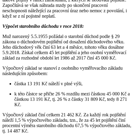
Započítává se však náhrada mzdy po skončení pracovní
neschopnosti náležející za pracovní úraz nebo nemoc z povolání, i
když se z ní pojistné neplatí.
Výpočet starobního důchodu v roce 2018:
Muž narozený 5.5.1955 požádal o starobní důchod podle § 29
zákona o důchodovém pojištění od dosažení důchodového věku.
Jeho důchodový věk činí 63 let a 4 měsíce, tohoto věku dosáhne
5.9.2018. Získal celkem 45 let pojištění a jeho osobní vyměřovací
základ za rozhodné období let 1986 až 2017 činí 45 000 Kč.
Výpočtový základ se stanoví z osobního vyměřovacího základu
následujícím způsobem:
částka 13 191 Kč náleží v plné výši,
k této částce se přičte 26 % rozdílu mezi částkou 45 000 Kč a
částkou 13 191 Kč, tj. 26 % z částky 31 809 Kč, tedy 8 271
Kč.
Výpočtový základ činí celkem 21 462 Kč. Za každý rok pojištění
náleží 1,5 % výpočtového základu, tzn., že za 45 let pojištění činí
procentní výměra starobního důchodu 67,5 % výpočtového základu,
tj. 14 487 Kč.