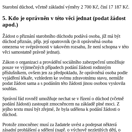
Starobní důchod, včetně základní výměry 2 700 Kč, činí 17 187 Kč.
5. Kdo je oprávněn v této věci jednat (podat žádost
apod.)
Žádost o přiznání starobního důchodu podává osoba, jíž má být
důchod přiznán, příp. její opatrovník (je-li oprávněná osoba
omezena ve svéprávnosti v takovém rozsahu, že není schopna v této
věci samostatně právně jednat).
Zákon o organizaci a provádění sociálního zabezpečení umožňuje
pouze ve výjimečných případech podání žádosti rodinným
příslušníkem, ovšem jen za předpokladu, že oprávněná osoba podle
vyjádření lékaře, vzhledem ke svému zdravotnímu stavu, nemůže
podat žádost sama a s podáním této žádosti jinou osobou vyslovila
souhlas.
Správní řád rovněž umožňuje nechat se v řízení o důchod (včetně
podání žádosti) zastoupit zmocněncem na základě plné moci. Z
jejího textu musí být zřejmé, že byla udělena k podání žádosti o
důchod.
Protože zmocněnec musí za žadatele uvést a podepsat některá
zásadní prohlášení a sdělení (např. o výchově nezletilých dětí, o