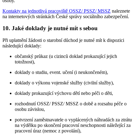
osoby.
Kontakty na jednotlivá pracoviště OSSZ/ PSSZ/ MSSZ
naleznete
na internetových stránkách České správy sociálního zabezpečení.
10. Jaké doklady je nutné mít s sebou
Při uplatnění žádosti o starobní důchod je nutné mít k dispozici
následující doklady:
občanský průkaz (u cizinců doklad prokazující jejich
totožnost),
doklady o studiu, event. učení (i neukončeném),
doklady o výkonu vojenské služby (civilní služby),
doklady prokazující výchovu dětí nebo péči o děti,
rozhodnutí OSSZ/ PSSZ/ MSSZ o době a rozsahu péče o
osobu závislou,
potvrzení zaměstnavatele o vyplácených náhradách za ztrátu
na výdělku po skončení pracovní neschopnosti náležející za
pracovní úraz (nemoc z povolání),