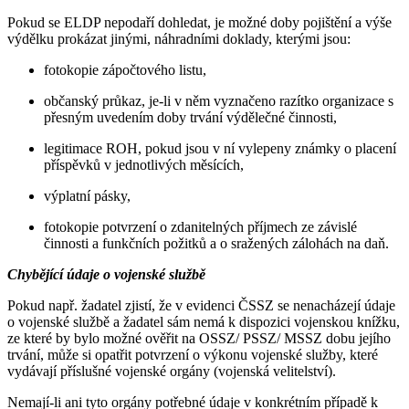
Pokud se ELDP nepodaří dohledat, je možné doby pojištění a výše
výdělku prokázat jinými, náhradními doklady, kterými jsou:
fotokopie zápočtového listu,
občanský průkaz, je-li v něm vyznačeno razítko organizace s
přesným uvedením doby trvání výdělečné činnosti,
legitimace ROH, pokud jsou v ní vylepeny známky o placení
příspěvků v jednotlivých měsících,
výplatní pásky,
fotokopie potvrzení o zdanitelných příjmech ze závislé
činnosti a funkčních požitků a o sražených zálohách na daň.
Chybějící údaje o vojenské službě
Pokud např. žadatel zjistí, že v evidenci ČSSZ se nenacházejí údaje
o vojenské službě a žadatel sám nemá k dispozici vojenskou knížku,
ze které by bylo možné ověřit na OSSZ/ PSSZ/ MSSZ dobu jejího
trvání, může si opatřit potvrzení o výkonu vojenské služby, které
vydávají příslušné vojenské orgány (vojenská velitelství).
Nemají-li ani tyto orgány potřebné údaje v konkrétním případě k