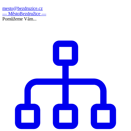
mesto@bezdruzice.cz
— Město
Bezdružice —
Pomůžeme Vám...