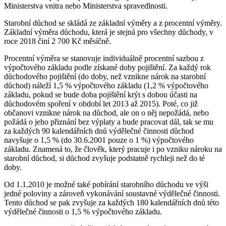
Ministerstva vnitra nebo Ministerstva spravedlnosti.
Starobní důchod se skládá ze základní výměry a z procentní výměry.
Základní výměra důchodu, která je stejná pro všechny důchody, v
roce 2018 činí 2 700 Kč měsíčně.
Procentní výměra se stanovuje individuálně procentní sazbou z
výpočtového základu podle získané doby pojištění. Za každý rok
důchodového pojištění (do doby, než vznikne nárok na starobní
důchod) náleží 1,5 % výpočtového základu (1,2 % výpočtového
základu, pokud se bude doba pojištění krýt s dobou účasti na
důchodovém spoření v období let 2013 až 2015). Poté, co již
občanovi vznikne nárok na důchod, ale on o něj nepožádá, nebo
požádá o jeho přiznání bez výplaty a bude pracovat dál, tak se mu
za každých 90 kalendářních dnů výdělečné činnosti důchod
navyšuje o 1,5 % (do 30.6.2001 pouze o 1 %) výpočtového
základu. Znamená to, že člověk, který pracuje i po vzniku nároku na
starobní důchod, si důchod zvyšuje podstatně rychleji než do té
doby.
Od 1.1.2010 je možné také pobírání starobního důchodu ve výši
jedné poloviny a zároveň vykonávání soustavné výdělečné činnosti.
Tento důchod se pak zvyšuje za každých 180 kalendářních dnů této
výdělečné činnosti o 1,5 % výpočtového základu.