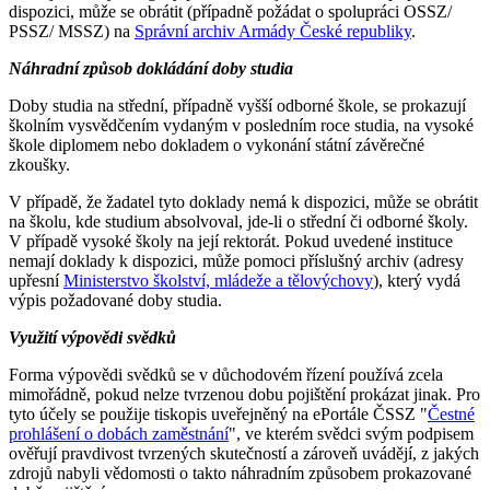
dispozici, může se obrátit (případně požádat o spolupráci OSSZ/
PSSZ/ MSSZ) na
Správní archiv Armády České republiky
.
Náhradní způsob dokládání doby studia
Doby studia na střední, případně vyšší odborné škole, se prokazují
školním vysvědčením vydaným v posledním roce studia, na vysoké
škole diplomem nebo dokladem o vykonání státní závěrečné
zkoušky.
V případě, že žadatel tyto doklady nemá k dispozici, může se obrátit
na školu, kde studium absolvoval, jde-li o střední či odborné školy.
V případě vysoké školy na její rektorát. Pokud uvedené instituce
nemají doklady k dispozici, může pomoci příslušný archiv (adresy
upřesní
Ministerstvo školství, mládeže a tělovýchovy
), který vydá
výpis požadované doby studia.
Využití výpovědi svědků
Forma výpovědi svědků se v důchodovém řízení používá zcela
mimořádně, pokud nelze tvrzenou dobu pojištění prokázat jinak. Pro
tyto účely se použije tiskopis uveřejněný na ePortále ČSSZ "
Čestné
prohlášení o dobách zaměstnání
", ve kterém svědci svým podpisem
ověřují pravdivost tvrzených skutečností a zároveň uvádějí, z jakých
zdrojů nabyli vědomosti o takto náhradním způsobem prokazované