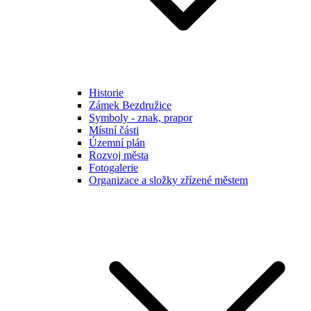
Historie
Zámek Bezdružice
Symboly - znak, prapor
Místní části
Územní plán
Rozvoj města
Fotogalerie
Organizace a složky zřízené městem