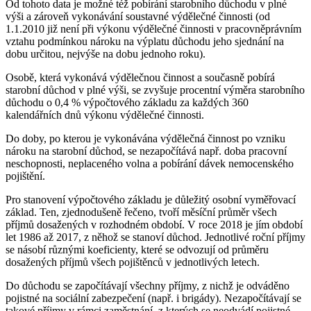
Od tohoto data je možné též pobírání starobního důchodu v plné
výši a zároveň vykonávání soustavné výdělečné činnosti (od
1.1.2010 již není při výkonu výdělečné činnosti v pracovněprávním
vztahu podmínkou nároku na výplatu důchodu jeho sjednání na
dobu určitou, nejvýše na dobu jednoho roku).
Osobě, která vykonává výdělečnou činnost a současně pobírá
starobní důchod v plné výši, se zvyšuje procentní výměra starobního
důchodu o 0,4 % výpočtového základu za každých 360
kalendářních dnů výkonu výdělečné činnosti.
Do doby, po kterou je vykonávána výdělečná činnost po vzniku
nároku na starobní důchod, se nezapočítává např. doba pracovní
neschopnosti, neplaceného volna a pobírání dávek nemocenského
pojištění.
Pro stanovení výpočtového základu je důležitý osobní vyměřovací
základ. Ten, zjednodušeně řečeno, tvoří měsíční průměr všech
příjmů dosažených v rozhodném období. V roce 2018 je jím období
let 1986 až 2017, z něhož se stanoví důchod. Jednotlivé roční příjmy
se násobí různými koeficienty, které se odvozují od průměru
dosažených příjmů všech pojištěnců v jednotlivých letech.
Do důchodu se započítávají všechny příjmy, z nichž je odváděno
pojistné na sociální zabezpečení (např. i brigády). Nezapočítávají se
takové příjmy v rámci zaměstnání, z kterých se neodvádí pojistné.