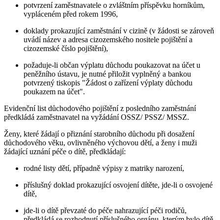
potvrzení zaměstnavatele o zvláštním příspěvku horníkům,
vypláceném před rokem 1996,
doklady prokazující zaměstnání v cizině (v žádosti se zároveň
uvádí název a adresa cizozemského nositele pojištění a
cizozemské číslo pojištění),
požaduje-li občan výplatu důchodu poukazovat na účet u
peněžního ústavu, je nutné přiložit vyplněný a bankou
potvrzený tiskopis "Žádost o zařízení výplaty důchodu
poukazem na účet".
Evidenční list důchodového pojištění z posledního zaměstnání
předkládá zaměstnavatel na vyžádání OSSZ/ PSSZ/ MSSZ.
Ženy, které žádají o přiznání starobního důchodu při dosažení
důchodového věku, ovlivněného výchovou dětí, a ženy i muži
žádající uznání péče o dítě, předkládají:
rodné listy dětí, případně výpisy z matriky narození,
příslušný doklad prokazující osvojení dítěte, jde-li o osvojené
dítě,
jde-li o dítě převzaté do péče nahrazující péči rodičů,
předkládá se rozhodnutí příslušného orgánu, kterým bylo dítě