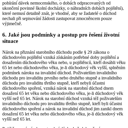
pobírání dávek nemocenského, o dobách odpracovaných od
ukončení povinné školní docházky, o náhradních dobách pojištění),
které nemusí detailně znát, je vhodné, aby se žadatelé o důchod
nechali při sepisování žádosti zastupovat zmocněncem pouze
výjimečně.
6. Jaké jsou podmínky a postup pro řešení životní
situace
Nárok na přiznání starobního důchodu podle § 29 zákona o
důchodovém pojištění vzniká získáním potřebné doby pojištění a
dosažením důchodového věku nebo, u pojištěnců, kteří dosáhli věku
65 let nebo důchodového věku, je-li důchodový věk vyšší, splněním
podmínek nároku na invalidní důchod. Poživatelům invalidního
důchodu pro invaliditu prvního nebo druhého stupně a invalidního
důchodu pro invaliditu třetího stupně, kteří nebyli účastni
důchodového spoření, vzniká nárok na starobní důchod dnem
dosažení 65 let věku nebo důchodového věku, je-li důchodový věk
vyšší než 65 let. Nárok na starobní důchod vzniká též poživatelům
invalidního důchodu pro invaliditu třetího stupně, kteří byli účastni
důchodového spoření a nárok na invalidní důchod jim zanikl dnem
dosažení 65 let věku nebo důchodového věku, je-li důchodový věk
vyšší než 65 let.