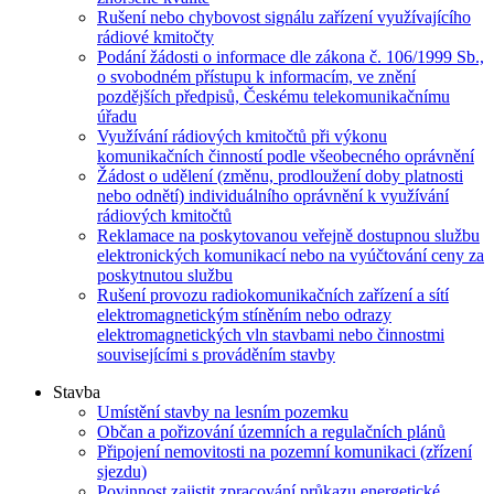
Rušení nebo chybovost signálu zařízení využívajícího
rádiové kmitočty
Podání žádosti o informace dle zákona č. 106/1999 Sb.,
o svobodném přístupu k informacím, ve znění
pozdějších předpisů, Českému telekomunikačnímu
úřadu
Využívání rádiových kmitočtů při výkonu
komunikačních činností podle všeobecného oprávnění
Žádost o udělení (změnu, prodloužení doby platnosti
nebo odnětí) individuálního oprávnění k využívání
rádiových kmitočtů
Reklamace na poskytovanou veřejně dostupnou službu
elektronických komunikací nebo na vyúčtování ceny za
poskytnutou službu
Rušení provozu radiokomunikačních zařízení a sítí
elektromagnetickým stíněním nebo odrazy
elektromagnetických vln stavbami nebo činnostmi
souvisejícími s prováděním stavby
Stavba
Umístění stavby na lesním pozemku
Občan a pořizování územních a regulačních plánů
Připojení nemovitosti na pozemní komunikaci (zřízení
sjezdu)
Povinnost zajistit zpracování průkazu energetické