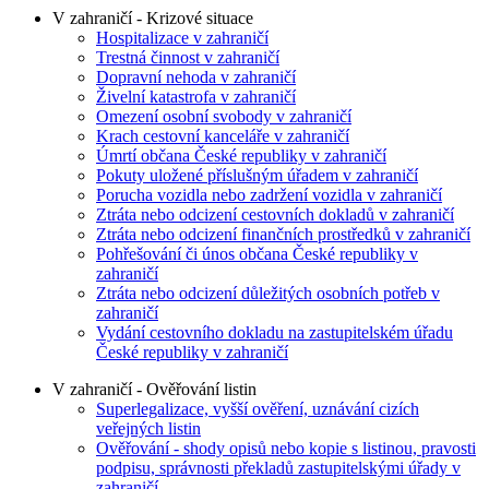
V zahraničí - Krizové situace
Hospitalizace v zahraničí
Trestná činnost v zahraničí
Dopravní nehoda v zahraničí
Živelní katastrofa v zahraničí
Omezení osobní svobody v zahraničí
Krach cestovní kanceláře v zahraničí
Úmrtí občana České republiky v zahraničí
Pokuty uložené příslušným úřadem v zahraničí
Porucha vozidla nebo zadržení vozidla v zahraničí
Ztráta nebo odcizení cestovních dokladů v zahraničí
Ztráta nebo odcizení finančních prostředků v zahraničí
Pohřešování či únos občana České republiky v
zahraničí
Ztráta nebo odcizení důležitých osobních potřeb v
zahraničí
Vydání cestovního dokladu na zastupitelském úřadu
České republiky v zahraničí
V zahraničí - Ověřování listin
Superlegalizace, vyšší ověření, uznávání cizích
veřejných listin
Ověřování - shody opisů nebo kopie s listinou, pravosti
podpisu, správnosti překladů zastupitelskými úřady v
zahraničí