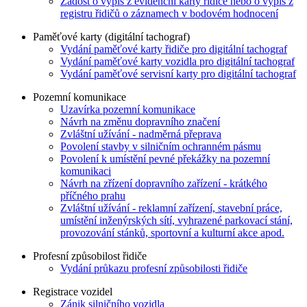
Žádost o výpis z evidenční karty řidiče nebo o výpis z
registru řidičů o záznamech v bodovém hodnocení
Paměťové karty (digitální tachograf)
Vydání paměťové karty řidiče pro digitální tachograf
Vydání paměťové karty vozidla pro digitální tachograf
Vydání paměťové servisní karty pro digitální tachograf
Pozemní komunikace
Uzavírka pozemní komunikace
Návrh na změnu dopravního značení
Zvláštní užívání - nadměrná přeprava
Povolení stavby v silničním ochranném pásmu
Povolení k umístění pevné překážky na pozemní
komunikaci
Návrh na zřízení dopravního zařízení - krátkého
příčného prahu
Zvláštní užívání - reklamní zařízení, stavební práce,
umístění inženýrských sítí, vyhrazené parkovací stání,
provozování stánků, sportovní a kulturní akce apod.
Profesní způsobilost řidiče
Vydání průkazu profesní způsobilosti řidiče
Registrace vozidel
Zánik silničního vozidla