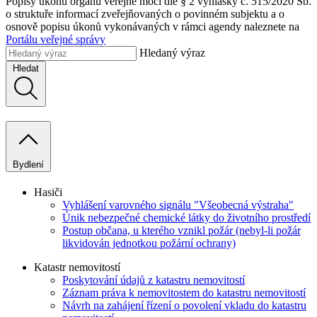
Popisy úkonů orgánů veřejné moci dle § 2 vyhlášky č. 515/2020 Sb.
o struktuře informací zveřejňovaných o povinném subjektu a o
osnově popisu úkonů vykonávaných v rámci agendy naleznete na
Portálu veřejné správy
Hledaný výraz
Hledat
Bydlení
Hasiči
Vyhlášení varovného signálu "Všeobecná výstraha"
Únik nebezpečné chemické látky do životního prostředí
Postup občana, u kterého vznikl požár (nebyl-li požár
likvidován jednotkou požární ochrany)
Katastr nemovitostí
Poskytování údajů z katastru nemovitostí
Záznam práva k nemovitostem do katastru nemovitostí
Návrh na zahájení řízení o povolení vkladu do katastru