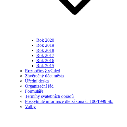
Rok 2020
Rok 2019
Rok 2018
Rok 2017
Rok 2016
Rok 2015
Rozpočtový výhled
Závěrečný účet města
Úřední deska
Organizační řád
Formuláře
Termíny svatebních obřadů
Poskytnuté informace dle zákona č. 106⁄1999 Sb.
Volby