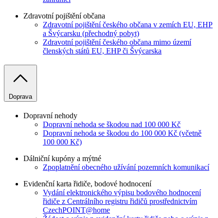
Zdravotní pojištění občana
Zdravotní pojištění českého občana v zemích EU, EHP
a Švýcarsku (přechodný pobyt)
Zdravotní pojištění českého občana mimo území
členských států EU, EHP či Švýcarska
Doprava
Dopravní nehody
Dopravní nehoda se škodou nad 100 000 Kč
Dopravní nehoda se škodou do 100 000 Kč (včetně
100 000 Kč)
Dálniční kupóny a mýtné
Zpoplatnění obecného užívání pozemních komunikací
Evidenční karta řidiče, bodové hodnocení
Vydání elektronického výpisu bodového hodnocení
řidiče z Centrálního registru řidičů prostřednictvím
CzechPOINT@home