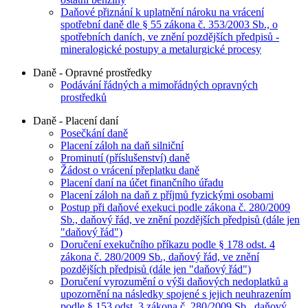
Daňové přiznání k uplatnění nároku na vrácení
spotřební daně dle § 55 zákona č. 353/2003 Sb., o
spotřebních daních, ve znění pozdějších předpisů -
mineralogické postupy a metalurgické procesy
Daně - Opravné prostředky
Podávání řádných a mimořádných opravných
prostředků
Daně - Placení daní
Posečkání daně
Placení záloh na daň silniční
Prominutí (příslušenství) daně
Žádost o vrácení přeplatku daně
Placení daní na účet finančního úřadu
Placení záloh na daň z příjmů fyzickými osobami
Postup při daňové exekuci podle zákona č. 280/2009
Sb., daňový řád, ve znění pozdějších předpisů (dále jen
"daňový řád")
Doručení exekučního příkazu podle § 178 odst. 4
zákona č. 280/2009 Sb., daňový řád, ve znění
pozdějších předpisů (dále jen "daňový řád")
Doručení vyrozumění o výši daňových nedoplatků a
upozornění na následky spojené s jejich neuhrazením
podle § 153 odst. 3 zákona č. 280/2009 Sb., daňový