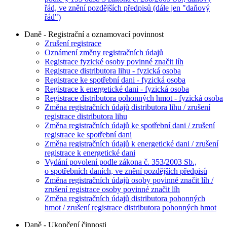
řád, ve znění pozdějších předpisů (dále jen "daňový
řád")
Daně - Registrační a oznamovací povinnost
Zrušení registrace
Oznámení změny registračních údajů
Registrace fyzické osoby povinné značit líh
Registrace distributora lihu - fyzická osoba
Registrace ke spotřební dani - fyzická osoba
Registrace k energetické dani - fyzická osoba
Registrace distributora pohonných hmot - fyzická osoba
Změna registračních údajů distributora lihu / zrušení
registrace distributora lihu
Změna registračních údajů ke spotřební dani / zrušení
registrace ke spotřební dani
Změna registračních údajů k energetické dani / zrušení
registrace k energetické dani
Vydání povolení podle zákona č. 353/2003 Sb.,
o spotřebních daních, ve znění pozdějších předpisů
Změna registračních údajů osoby povinné značit líh /
zrušení registrace osoby povinné značit líh
Změna registračních údajů distributora pohonných
hmot / zrušení registrace distributora pohonných hmot
Daně - Ukončení činnosti