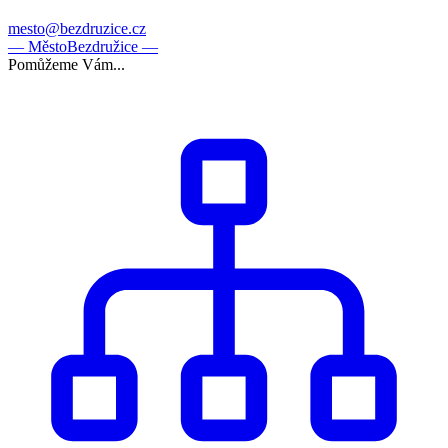
mesto@bezdruzice.cz
— Město
Bezdružice —
Pomůžeme Vám...