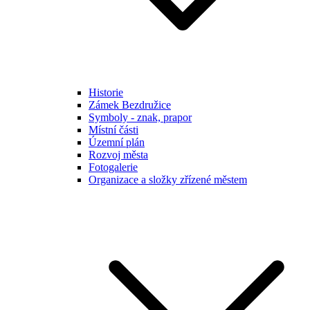
Historie
Zámek Bezdružice
Symboly - znak, prapor
Místní části
Územní plán
Rozvoj města
Fotogalerie
Organizace a složky zřízené městem