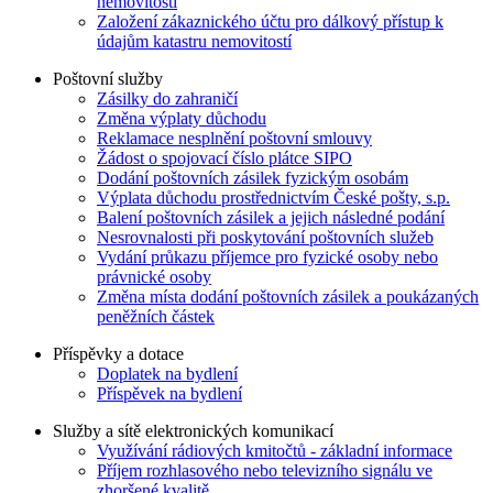
nemovitostí
Založení zákaznického účtu pro dálkový přístup k
údajům katastru nemovitostí
Poštovní služby
Zásilky do zahraničí
Změna výplaty důchodu
Reklamace nesplnění poštovní smlouvy
Žádost o spojovací číslo plátce SIPO
Dodání poštovních zásilek fyzickým osobám
Výplata důchodu prostřednictvím České pošty, s.p.
Balení poštovních zásilek a jejich následné podání
Nesrovnalosti při poskytování poštovních služeb
Vydání průkazu příjemce pro fyzické osoby nebo
právnické osoby
Změna místa dodání poštovních zásilek a poukázaných
peněžních částek
Příspěvky a dotace
Doplatek na bydlení
Příspěvek na bydlení
Služby a sítě elektronických komunikací
Využívání rádiových kmitočtů - základní informace
Příjem rozhlasového nebo televizního signálu ve
zhoršené kvalitě