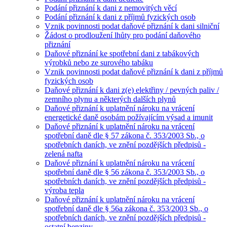
Podání přiznání k dani z nemovitých věcí
Podání přiznání k dani z příjmů fyzických osob
Vznik povinnosti podat daňové přiznání k dani silniční
Žádost o prodloužení lhůty pro podání daňového
přiznání
Daňové přiznání ke spotřební dani z tabákových
výrobků nebo ze surového tabáku
Vznik povinnosti podat daňové přiznání k dani z příjmů
fyzických osob
Daňové přiznání k dani z(e) elektřiny / pevných paliv /
zemního plynu a některých dalších plynů
Daňové přiznání k uplatnění nároku na vrácení
energetické daně osobám požívajícím výsad a imunit
Daňové přiznání k uplatnění nároku na vrácení
spotřební daně dle § 57 zákona č. 353/2003 Sb., o
spotřebních daních, ve znění pozdějších předpisů -
zelená nafta
Daňové přiznání k uplatnění nároku na vrácení
spotřební daně dle § 56 zákona č. 353/2003 Sb., o
spotřebních daních, ve znění pozdějších předpisů -
výroba tepla
Daňové přiznání k uplatnění nároku na vrácení
spotřební daně dle § 56a zákona č. 353/2003 Sb., o
spotřebních daních, ve znění pozdějších předpisů -
ostatní benziny