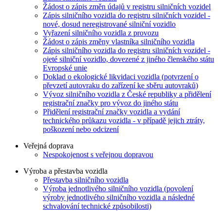
Žádost o zápis změn údajů v registru silničních vozidel
Zápis silničního vozidla do registru silničních vozidel -
nové, dosud neregistrované silniční vozidlo
Vyřazení silničního vozidla z provozu
Žádost o zápis změny vlastníka silničního vozidla
Zápis silničního vozidla do registru silničních vozidel -
ojeté silniční vozidlo, dovezené z jiného členského státu
Evropské unie
Doklad o ekologické likvidaci vozidla (potvrzení o
převzetí autovraku do zařízení ke sběru autovraků)
Vývoz silničního vozidla z České republiky a přidělení
registrační značky pro vývoz do jiného státu
Přidělení registrační značky vozidla a vydání
technického průkazu vozidla - v případě jejich ztráty,
poškození nebo odcizení
Veřejná doprava
Nespokojenost s veřejnou dopravou
Výroba a přestavba vozidla
Přestavba silničního vozidla
Výroba jednotlivého silničního vozidla (povolení
výroby jednotlivého silničního vozidla a následné
schvalování technické způsobilosti)