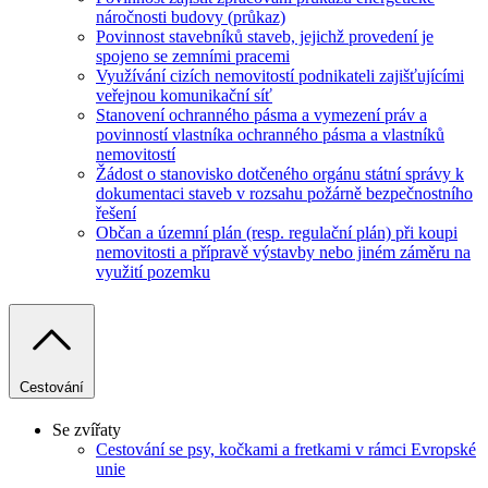
náročnosti budovy (průkaz)
Povinnost stavebníků staveb, jejichž provedení je
spojeno se zemními pracemi
Využívání cizích nemovitostí podnikateli zajišťujícími
veřejnou komunikační síť
Stanovení ochranného pásma a vymezení práv a
povinností vlastníka ochranného pásma a vlastníků
nemovitostí
Žádost o stanovisko dotčeného orgánu státní správy k
dokumentaci staveb v rozsahu požárně bezpečnostního
řešení
Občan a územní plán (resp. regulační plán) při koupi
nemovitosti a přípravě výstavby nebo jiném záměru na
využití pozemku
Cestování
Se zvířaty
Cestování se psy, kočkami a fretkami v rámci Evropské
unie