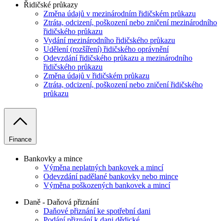
Řidičské průkazy
Změna údajů v mezinárodním řidičském průkazu
Ztráta, odcizení, poškození nebo zničení mezinárodního
řidičského průkazu
Vydání mezinárodního řidičského průkazu
Udělení (rozšíření) řidičského oprávnění
Odevzdání řidičského průkazu a mezinárodního
řidičského průkazu
Změna údajů v řidičském průkazu
Ztráta, odcizení, poškození nebo zničení řidičského
průkazu
Finance
Bankovky a mince
Výměna neplatných bankovek a mincí
Odevzdání padělané bankovky nebo mince
Výměna poškozených bankovek a mincí
Daně - Daňová přiznání
Daňové přiznání ke spotřební dani
Podání přiznání k dani dědické