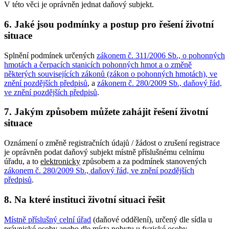
V této věci je oprávněn jednat daňový subjekt.
6. Jaké jsou podmínky a postup pro řešení životní
situace
Splnění podmínek určených
zákonem č. 311/2006 Sb., o pohonných
hmotách a čerpacích stanicích pohonných hmot a o změně
některých souvisejících zákonů (zákon o pohonných hmotách), ve
znění pozdějších předpisů
, a
zákonem č. 280/2009 Sb., daňový řád,
ve znění pozdějších předpisů
.
7. Jakým způsobem můžete zahájit řešení životní
situace
Oznámení o změně registračních údajů / žádost o zrušení registrace
je oprávněn podat daňový subjekt místně příslušnému celnímu
úřadu, a to
elektronicky
způsobem a za podmínek stanovených
zákonem č. 280/2009 Sb., daňový řád, ve znění pozdějších
předpisů
.
8. Na které instituci životní situaci řešit
Místně příslušný celní úřad
(daňové oddělení), určený dle sídla u
právnické osoby anebo dle místa pobytu u fyzické osoby.