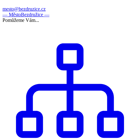
mesto@bezdruzice.cz
— Město
Bezdružice —
Pomůžeme Vám...