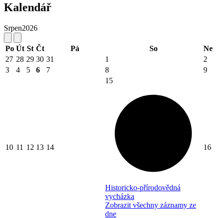
Kalendář
Srpen
2026
Po
Út
St
Čt
Pá
So
Ne
27
28
29
30
31
1
2
3
4
5
6
7
8
9
15
10
11
12
13
14
16
Historicko-přírodovědná
vycházka
Zobrazit všechny záznamy ze
dne