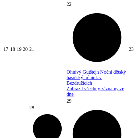
22
17
18
19
20
21
23
Ohnivý Gutštejn
Noční dětský
hasičský trénink v
Bezdružicích
Zobrazit všechny záznamy ze
dne
29
28