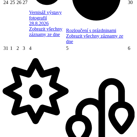
24
25
26
27
30
Vernisáž výstavy
fotografií
28.8.2026
Zobrazit všechny
Rozloučení s prázdninami
záznamy ze dne
Zobrazit všechny záznamy ze
dne
31
1
2
3
4
5
6