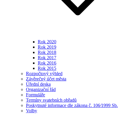
Rok 2020
Rok 2019
Rok 2018
Rok 2017
Rok 2016
Rok 2015
Rozpočtový výhled
Závěrečný účet města
Úřední deska
Organizační řád
Formuláře
Termíny svatebních obřadů
Poskytnuté informace dle zákona č. 106⁄1999 Sb.
Volby