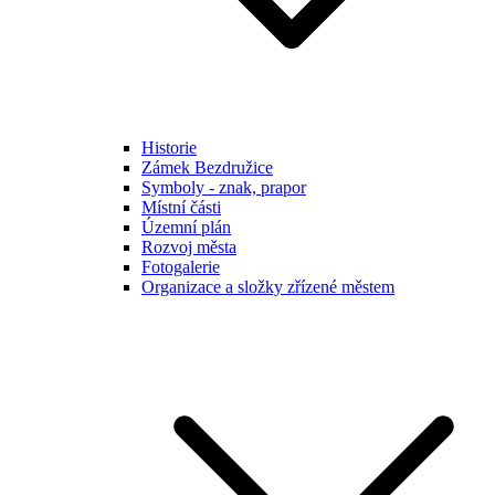
Historie
Zámek Bezdružice
Symboly - znak, prapor
Místní části
Územní plán
Rozvoj města
Fotogalerie
Organizace a složky zřízené městem