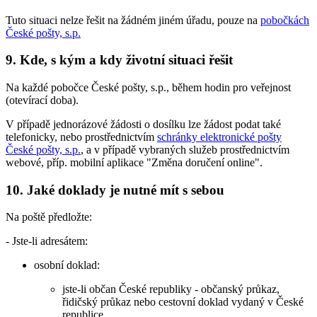
Tuto situaci nelze řešit na žádném jiném úřadu, pouze na
pobočkách
České pošty, s.p.
9. Kde, s kým a kdy životní situaci řešit
Na každé pobočce České pošty, s.p., během hodin pro veřejnost
(otevírací doba).
V případě jednorázové žádosti o dosílku lze žádost podat také
telefonicky, nebo prostřednictvím
schránky elektronické pošty
České pošty, s.p.
, a v případě vybraných služeb prostřednictvím
webové, příp. mobilní aplikace "Změna doručení online".
10. Jaké doklady je nutné mít s sebou
Na poště předložte:
- Jste-li adresátem:
osobní doklad:
jste-li občan České republiky - občanský průkaz,
řidičský průkaz nebo cestovní doklad vydaný v České
republice,