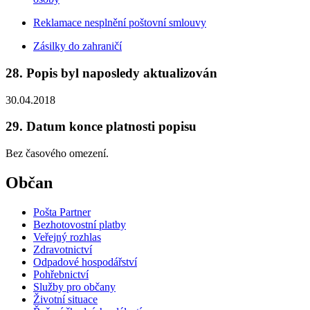
Reklamace nesplnění poštovní smlouvy
Zásilky do zahraničí
28. Popis byl naposledy aktualizován
30.04.2018
29. Datum konce platnosti popisu
Bez časového omezení.
Občan
Pošta Partner
Bezhotovostní platby
Veřejný rozhlas
Zdravotnictví
Odpadové hospodářství
Pohřebnictví
Služby pro občany
Životní situace