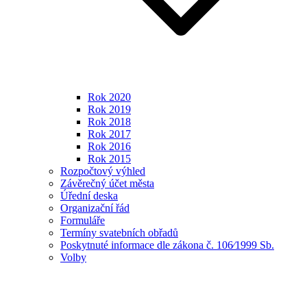
Rok 2020
Rok 2019
Rok 2018
Rok 2017
Rok 2016
Rok 2015
Rozpočtový výhled
Závěrečný účet města
Úřední deska
Organizační řád
Formuláře
Termíny svatebních obřadů
Poskytnuté informace dle zákona č. 106⁄1999 Sb.
Volby