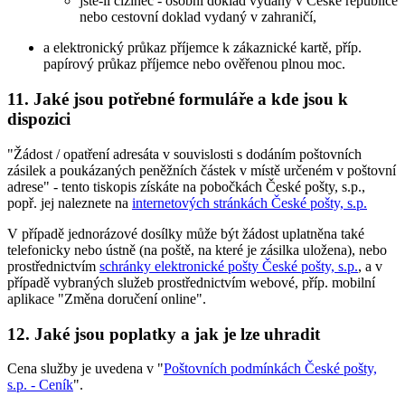
jste-li cizinec - osobní doklad vydaný v České republice
nebo cestovní doklad vydaný v zahraničí,
a elektronický průkaz příjemce k zákaznické kartě, příp.
papírový průkaz příjemce nebo ověřenou plnou moc.
11. Jaké jsou potřebné formuláře a kde jsou k
dispozici
"Žádost / opatření adresáta v souvislosti s dodáním poštovních
zásilek a poukázaných peněžních částek v místě určeném v poštovní
adrese" - tento tiskopis získáte na pobočkách České pošty, s.p.,
popř. jej naleznete na
internetových stránkách České pošty, s.p.
V případě jednorázové dosílky může být žádost uplatněna také
telefonicky nebo ústně (na poště, na které je zásilka uložena), nebo
prostřednictvím
schránky elektronické pošty České pošty, s.p.
, a v
případě vybraných služeb prostřednictvím webové, příp. mobilní
aplikace "Změna doručení online".
12. Jaké jsou poplatky a jak je lze uhradit
Cena služby je uvedena v "
Poštovních podmínkách České pošty,
s.p. - Ceník
".