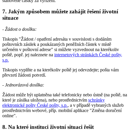
stanovené částky za vyřízení.
7. Jakým způsobem můžete zahájit řešení životní
situace
- Žádost o dosílku:
Tiskopis "Žádost / opatření adresáta v souvislosti s dodáním
poštovních zásilek a poukázaných peněžních částek v místě
určeném v poštovní adrese" si můžete vyzvednout na kterékoliv
poště, popř. jej naleznete na
internetových stránkách České pošty,
s.p.
Tiskopis vyplňte a na kterékoliv poště jej odevzdejte; pošta vám
převzetí žádosti potvrdí.
-
Jednorázová dosílka:
Žádost může být uplatněna také telefonicky nebo ústně (na poště, na
které je zásilka uložena), nebo prostřednictvím
schránky
elektronické pošty České pošty, s.p.
, a v případě vybraných služeb
prostřednictvím webové, příp. mobilní aplikace "Změna doručení
online".
8. Na které instituci životní situaci řešit