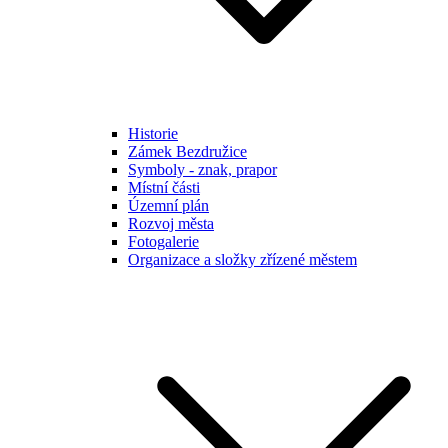
Historie
Zámek Bezdružice
Symboly - znak, prapor
Místní části
Územní plán
Rozvoj města
Fotogalerie
Organizace a složky zřízené městem