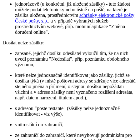
jednorázově (u konkrétní, již uložené zásilky) - tuto žádost
můžete podat telefonicky nebo ústně na poště, na které je
zásilka uložena, prostřednictvím
schránky elektronické pošty
České pošty, s.p.
, a v případě vybraných služeb
prostřednictvím webové, příp. mobilní aplikace "Změna
doručení online".
Dosílat nelze zásilky:
zapsané, jejichž dosílku odesílatel vyloučil tím, že na nich
uvedl poznámku "Nedosílat", příp. poznámku obdobného
významu,
které nelze jednoznačně identifikovat jako zásilky, jichž se
dosílka týká (v místě poštovní adresy se zdržuje více adresátů
stejného jména a příjmení, o stejnou dosílku nepožádali
všichni a v adrese zásilky není vyznačeno rozlišení adresáta,
např. datem narození, titulem apod.),
s adresou "poste restante" (zásilky nelze jednoznačně
identifikovat - viz výše),
vnitrostátní do zahraničí,
ze zahraničí do zahraničí, které nevyhovují podmínkám pro