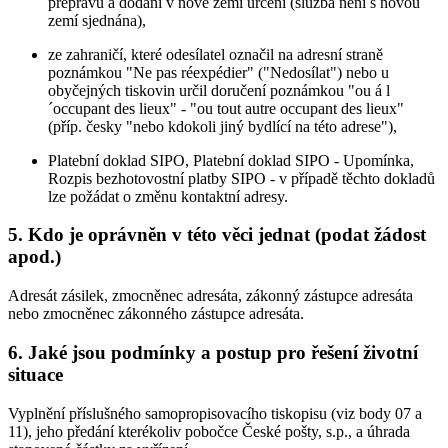
přepravu a dodání v nové zemi určení (služba není s novou
zemí sjednána),
ze zahraničí, které odesílatel označil na adresní straně
poznámkou "Ne pas réexpédier" ("Nedosílat") nebo u
obyčejných tiskovin určil doručení poznámkou "ou á l
´occupant des lieux" - "ou tout autre occupant des lieux"
(příp. česky "nebo kdokoli jiný bydlící na této adrese"),
Platební doklad SIPO, Platební doklad SIPO - Upomínka,
Rozpis bezhotovostní platby SIPO - v případě těchto dokladů
lze požádat o změnu kontaktní adresy.
5. Kdo je oprávněn v této věci jednat (podat žádost
apod.)
Adresát zásilek, zmocněnec adresáta, zákonný zástupce adresáta
nebo zmocněnec zákonného zástupce adresáta.
6. Jaké jsou podmínky a postup pro řešení životní
situace
Vyplnění příslušného samopropisovacího tiskopisu (viz body 07 a
11), jeho předání kterékoliv pobočce České pošty, s.p., a úhrada