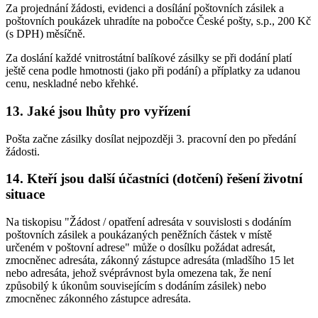
Za projednání žádosti, evidenci a dosílání poštovních zásilek a
poštovních poukázek uhradíte na pobočce České pošty, s.p., 200 Kč
(s DPH) měsíčně.
Za doslání každé vnitrostátní balíkové zásilky se při dodání platí
ještě cena podle hmotnosti (jako při podání) a příplatky za udanou
cenu, neskladné nebo křehké.
13. Jaké jsou lhůty pro vyřízení
Pošta začne zásilky dosílat nejpozději 3. pracovní den po předání
žádosti.
14. Kteří jsou další účastníci (dotčení) řešení životní
situace
Na tiskopisu "Žádost / opatření adresáta v souvislosti s dodáním
poštovních zásilek a poukázaných peněžních částek v místě
určeném v poštovní adrese" může o dosílku požádat adresát,
zmocněnec adresáta, zákonný zástupce adresáta (mladšího 15 let
nebo adresáta, jehož svéprávnost byla omezena tak, že není
způsobilý k úkonům souvisejícím s dodáním zásilek) nebo
zmocněnec zákonného zástupce adresáta.