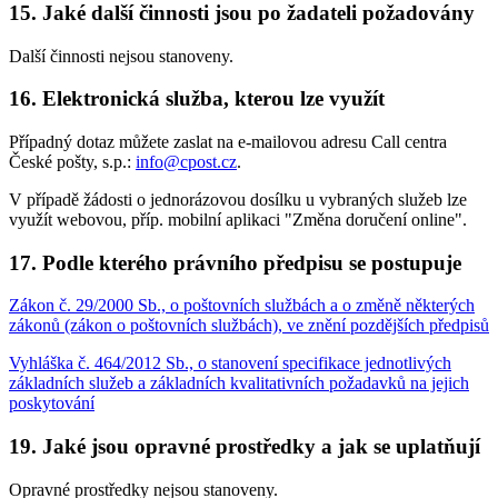
15. Jaké další činnosti jsou po žadateli požadovány
Další činnosti nejsou stanoveny.
16. Elektronická služba, kterou lze využít
Případný dotaz můžete zaslat na e-mailovou adresu Call centra
České pošty, s.p.:
info@cpost.cz
.
V případě žádosti o jednorázovou dosílku u vybraných služeb lze
využít webovou, příp. mobilní aplikaci "Změna doručení online".
17. Podle kterého právního předpisu se postupuje
Zákon č. 29/2000 Sb., o poštovních službách a o změně některých
zákonů (zákon o poštovních službách), ve znění pozdějších předpisů
Vyhláška č. 464/2012 Sb., o stanovení specifikace jednotlivých
základních služeb a základních kvalitativních požadavků na jejich
poskytování
19. Jaké jsou opravné prostředky a jak se uplatňují
Opravné prostředky nejsou stanoveny.