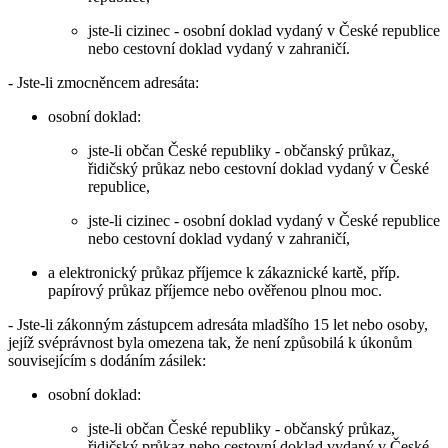
jste-li cizinec - osobní doklad vydaný v České republice
nebo cestovní doklad vydaný v zahraničí.
- Jste-li zmocněncem adresáta:
osobní doklad:
jste-li občan České republiky - občanský průkaz,
řidičský průkaz nebo cestovní doklad vydaný v České
republice,
jste-li cizinec - osobní doklad vydaný v České republice
nebo cestovní doklad vydaný v zahraničí,
a elektronický průkaz příjemce k zákaznické kartě, příp.
papírový průkaz příjemce nebo ověřenou plnou moc.
- Jste-li zákonným zástupcem adresáta mladšího 15 let nebo osoby,
jejíž svéprávnost byla omezena tak, že není způsobilá k úkonům
souvisejícím s dodáním zásilek:
osobní doklad:
jste-li občan České republiky - občanský průkaz,
řidičský průkaz nebo cestovní doklad vydaný v České