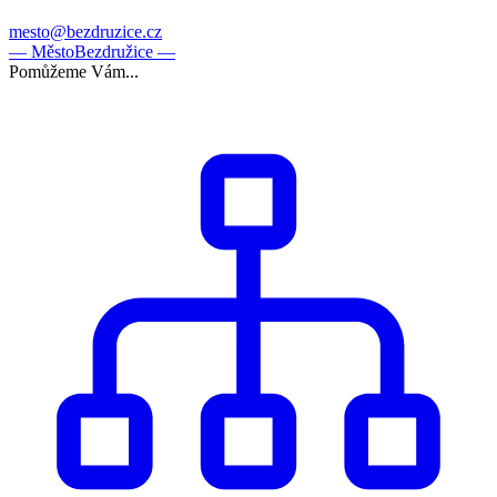
mesto@bezdruzice.cz
— Město
Bezdružice —
Pomůžeme Vám...