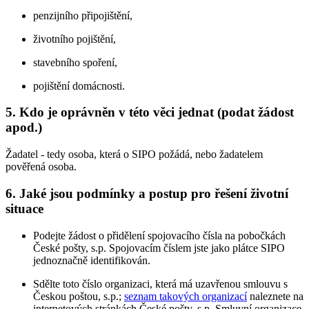
penzijního připojištění,
životního pojištění,
stavebního spoření,
pojištění domácnosti.
5. Kdo je oprávněn v této věci jednat (podat žádost
apod.)
Žadatel - tedy osoba, která o SIPO požádá, nebo žadatelem
pověřená osoba.
6. Jaké jsou podmínky a postup pro řešení životní
situace
Podejte žádost o přidělení spojovacího čísla na pobočkách
České pošty, s.p. Spojovacím číslem jste jako plátce SIPO
jednoznačně identifikován.
Sdělte toto číslo organizaci, která má uzavřenou smlouvu s
Českou poštou, s.p.;
seznam takových organizací
naleznete na
internetových stránkách České pošty, s.p. Smluvní organizace