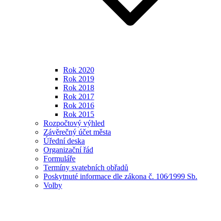
Rok 2020
Rok 2019
Rok 2018
Rok 2017
Rok 2016
Rok 2015
Rozpočtový výhled
Závěrečný účet města
Úřední deska
Organizační řád
Formuláře
Termíny svatebních obřadů
Poskytnuté informace dle zákona č. 106⁄1999 Sb.
Volby