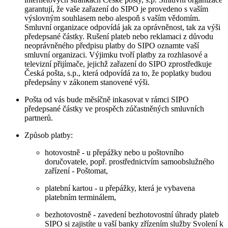
garantují, že vaše zařazení do SIPO je provedeno s vaším
výslovným souhlasem nebo alespoň s vaším vědomím.
Smluvní organizace odpovídá jak za oprávněnost, tak za výši
předepsané částky. Rušení plateb nebo reklamaci z důvodu
neoprávněného předpisu platby do SIPO oznamte vaší
smluvní organizaci. Výjimku tvoří platby za rozhlasové a
televizní přijímače, jejichž zařazení do SIPO zprostředkuje
Česká pošta, s.p., která odpovídá za to, že poplatky budou
předepsány v zákonem stanovené výši.
Pošta od vás bude měsíčně inkasovat v rámci SIPO
předepsané částky ve prospěch zúčastněných smluvních
partnerů.
Způsob platby:
hotovostně - u přepážky nebo u poštovního
doručovatele, popř. prostřednictvím samoobslužného
zařízení - Poštomat,
platební kartou - u přepážky, která je vybavena
platebním terminálem,
bezhotovostně - zavedení bezhotovostní úhrady plateb
SIPO si zajistíte u vaší banky zřízením služby Svolení k