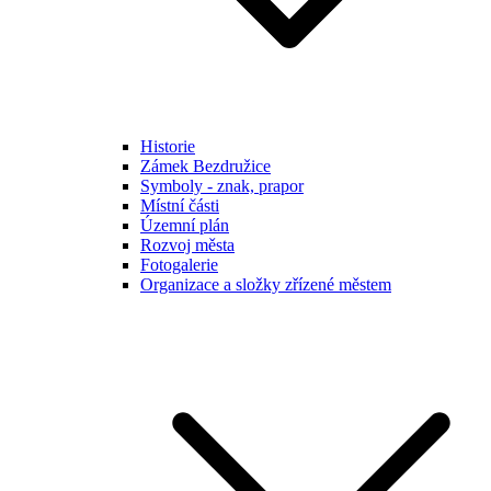
Historie
Zámek Bezdružice
Symboly - znak, prapor
Místní části
Územní plán
Rozvoj města
Fotogalerie
Organizace a složky zřízené městem