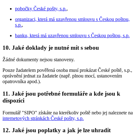
pobočky České pošty, s.p.
,
organizaci, která má uzavřenou smlouvu s Českou poštou,
s.p.
,
banku, která má uzavřenou smlouvu s Českou poštou, s.p.
10. Jaké doklady je nutné mít s sebou
Žádné dokumenty nejsou stanoveny.
Pouze žadatelem pověřená osoba musí prokázat České poště, s.p.,
oprávnění jednat za žadatele (např. plnou mocí, ustanovením
opatrovníka apod.).
11. Jaké jsou potřebné formuláře a kde jsou k
dispozici
Formulář "SIPO" získáte na kterékoliv poště nebo jej naleznete na
internetových stránkách České pošty, s.p.
12. Jaké jsou poplatky a jak je lze uhradit