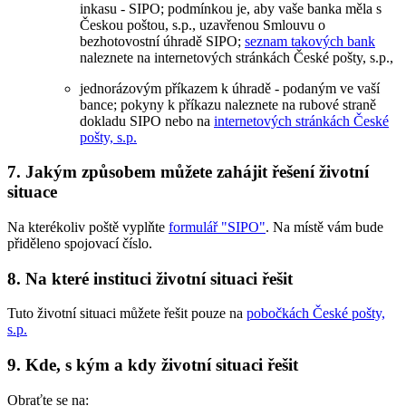
inkasu - SIPO; podmínkou je, aby vaše banka měla s
Českou poštou, s.p., uzavřenou Smlouvu o
bezhotovostní úhradě SIPO;
seznam takových bank
naleznete na internetových stránkách České pošty, s.p.,
jednorázovým příkazem k úhradě - podaným ve vaší
bance; pokyny k příkazu naleznete na rubové straně
dokladu SIPO nebo na
internetových stránkách České
pošty, s.p.
7. Jakým způsobem můžete zahájit řešení životní
situace
Na kterékoliv poště vyplňte
formulář "SIPO"
. Na místě vám bude
přiděleno spojovací číslo.
8. Na které instituci životní situaci řešit
Tuto životní situaci můžete řešit pouze na
pobočkách České pošty,
s.p.
9. Kde, s kým a kdy životní situaci řešit
Obraťte se na: