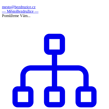
mesto@bezdruzice.cz
— Město
Bezdružice —
Pomůžeme Vám...