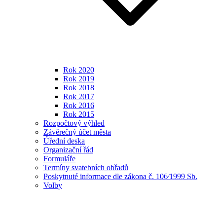
Rok 2020
Rok 2019
Rok 2018
Rok 2017
Rok 2016
Rok 2015
Rozpočtový výhled
Závěrečný účet města
Úřední deska
Organizační řád
Formuláře
Termíny svatebních obřadů
Poskytnuté informace dle zákona č. 106⁄1999 Sb.
Volby