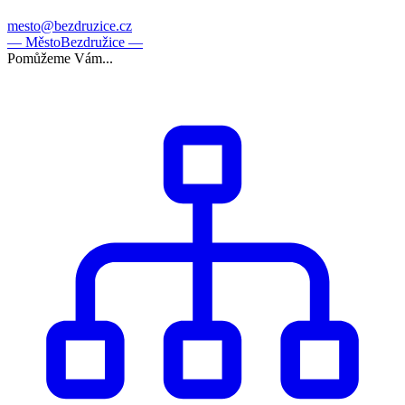
mesto@bezdruzice.cz
— Město
Bezdružice —
Pomůžeme Vám...