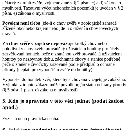
některý z druhů zvěře, vyjmenované v § 2 písm. c) a d) zákona o
myslivosti. Taxativní výčet nehonebních pozemků je uveden v § 2
písm. e) zákona o myslivosti.
Povolení není třeba
, jde-li o chov zvěře v zoologické zahradě
zřízené obcí nebo krajem nebo jde-li o držení a chov loveckých
dravců.
Za chov zvěře v zajetí se nepovažuje
krotký chov nebo
polodivoký chov zvěře prováděný uživatelem honitby pro účely
zazvěřování honiteb, péče o zraněnou zvěř prováděná uživatelem
honitby po nezbytnou dobu, záchranné chovy a stanice potřebné
péče o zraněné živočichy zřizované podle předpisů o ochraně
přírody (neplatí pro vypouštění zvěře do honitby).
Vypouštět do honiteb zvěř, která byla chována v zajetí, je zakázáno.
Výjimku z tohoto zákazu může povolit orgán státní ochrany přírody
(§ 5 odst. 1 písm. c) zákona o myslivosti).
5. Kdo je oprávněn v této věci jednat (podat žádost
apod.)
Fyzická nebo právnická osoba.
6. Jaké jsou podmínky a postup pro řešení životní