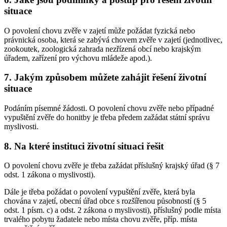
situace
O povolení chovu zvěře v zajetí může požádat fyzická nebo
právnická osoba, která se zabývá chovem zvěře v zajetí (jednotlivec,
zookoutek, zoologická zahrada nezřízená obcí nebo krajským
úřadem, zařízení pro výchovu mládeže apod.).
7. Jakým způsobem můžete zahájit řešení životní
situace
Podáním písemné žádosti. O povolení chovu zvěře nebo případné
vypuštění zvěře do honitby je třeba předem zažádat státní správu
myslivosti.
8. Na které instituci životní situaci řešit
O povolení chovu zvěře je třeba zažádat příslušný krajský úřad (§ 7
odst. 1 zákona o myslivosti).
Dále je třeba požádat o povolení vypuštění zvěře, která byla
chována v zajetí, obecní úřad obce s rozšířenou působností (§ 5
odst. 1 písm. c) a odst. 2 zákona o myslivosti), příslušný podle místa
trvalého pobytu žadatele nebo místa chovu zvěře, příp. místa