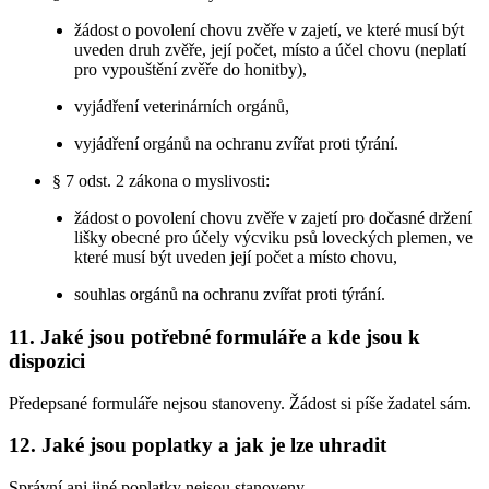
žádost o povolení chovu zvěře v zajetí, ve které musí být
uveden druh zvěře, její počet, místo a účel chovu (neplatí
pro vypouštění zvěře do honitby),
vyjádření veterinárních orgánů,
vyjádření orgánů na ochranu zvířat proti týrání.
§ 7 odst. 2 zákona o myslivosti:
žádost o povolení chovu zvěře v zajetí pro dočasné držení
lišky obecné pro účely výcviku psů loveckých plemen, ve
které musí být uveden její počet a místo chovu,
souhlas orgánů na ochranu zvířat proti týrání.
11. Jaké jsou potřebné formuláře a kde jsou k
dispozici
Předepsané formuláře nejsou stanoveny. Žádost si píše žadatel sám.
12. Jaké jsou poplatky a jak je lze uhradit
Správní ani jiné poplatky nejsou stanoveny.