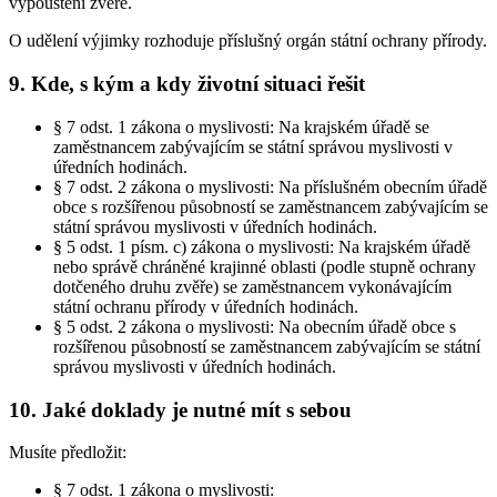
vypouštění zvěře.
O udělení výjimky rozhoduje příslušný orgán státní ochrany přírody.
9. Kde, s kým a kdy životní situaci řešit
§ 7 odst. 1 zákona o myslivosti: Na krajském úřadě se
zaměstnancem zabývajícím se státní správou myslivosti v
úředních hodinách.
§ 7 odst. 2 zákona o myslivosti: Na příslušném obecním úřadě
obce s rozšířenou působností se zaměstnancem zabývajícím se
státní správou myslivosti v úředních hodinách.
§ 5 odst. 1 písm. c) zákona o myslivosti: Na krajském úřadě
nebo správě chráněné krajinné oblasti (podle stupně ochrany
dotčeného druhu zvěře) se zaměstnancem vykonávajícím
státní ochranu přírody v úředních hodinách.
§ 5 odst. 2 zákona o myslivosti: Na obecním úřadě obce s
rozšířenou působností se zaměstnancem zabývajícím se státní
správou myslivosti v úředních hodinách.
10. Jaké doklady je nutné mít s sebou
Musíte předložit:
§ 7 odst. 1 zákona o myslivosti: