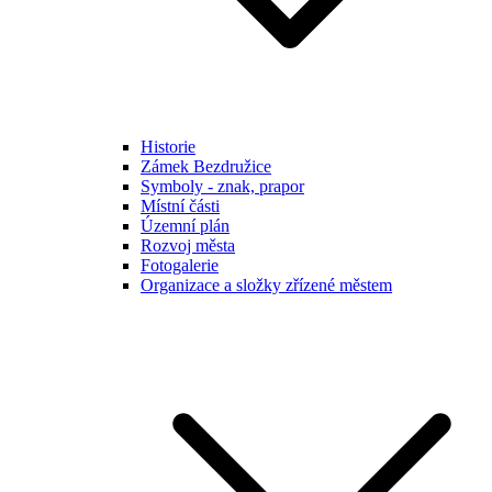
Historie
Zámek Bezdružice
Symboly - znak, prapor
Místní části
Územní plán
Rozvoj města
Fotogalerie
Organizace a složky zřízené městem