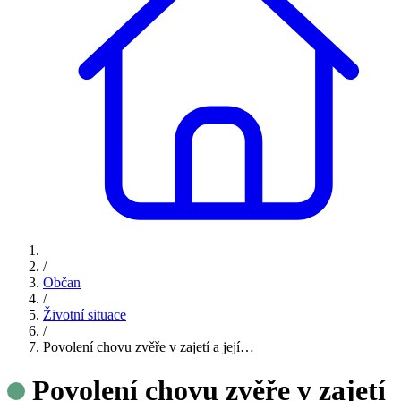
/
Občan
/
Životní situace
/
Povolení chovu zvěře v zajetí a její…
Povolení chovu zvěře v zajetí