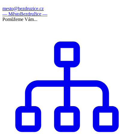
mesto@bezdruzice.cz
— Město
Bezdružice —
Pomůžeme Vám...