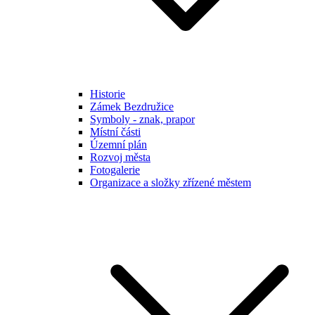
Historie
Zámek Bezdružice
Symboly - znak, prapor
Místní části
Územní plán
Rozvoj města
Fotogalerie
Organizace a složky zřízené městem