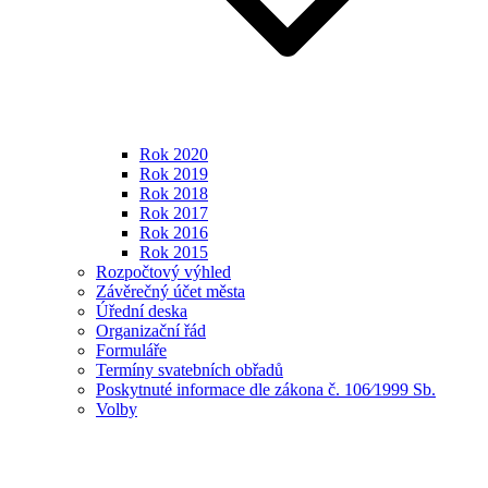
Rok 2020
Rok 2019
Rok 2018
Rok 2017
Rok 2016
Rok 2015
Rozpočtový výhled
Závěrečný účet města
Úřední deska
Organizační řád
Formuláře
Termíny svatebních obřadů
Poskytnuté informace dle zákona č. 106⁄1999 Sb.
Volby