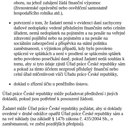
oboru, na jehož zahájení žádá finanční výpomoc
(živnostenské oprávnění nebo osvědčení samostatně
hospodařícího rolníka atd.),
potvrzení o tom, že žadatel nemá v evidenci daní zachyceny
daňové nedoplatky vedené příslušným finančním nebo celním
úřadem, nemá nedoplatek na pojistném a na penále na veřejné
zdravotní pojištění nebo na pojistném a na penále na
sociálním zabezpečení a příspěvku na státní politiku
zaměstnanosti, s výjimkou případů, kdy bylo povoleno
splácení ve splátkách a není v prodlení se splácením splátek
nebo povoleno posečkání daně, pokud žadatel nedá souhlas k
tomu, aby si tyto údaje zjistil Úřad práce České republiky sám
a pokud za tímto účelem nezprostí příslušný finanční nebo
celní úřad mlčenlivosti vůči Úřadu práce České republiky,
doklad o zřízení účtu u peněžního ústavu.
Úřad práce České republiky může požadovat předložení i jiných
dokladů, pokud jsou potřebné k posouzení žádosti.
Žadatel může Úřad práce České republiky požádat, aby si doklady
uvedené v druhé odrážce opatřil Úřad práce České republiky sám a
na své náklady (na základě § 147b zákona č. 435/2004 Sb., o
zaměstnanosti, ve znění pozdějších předpisů).