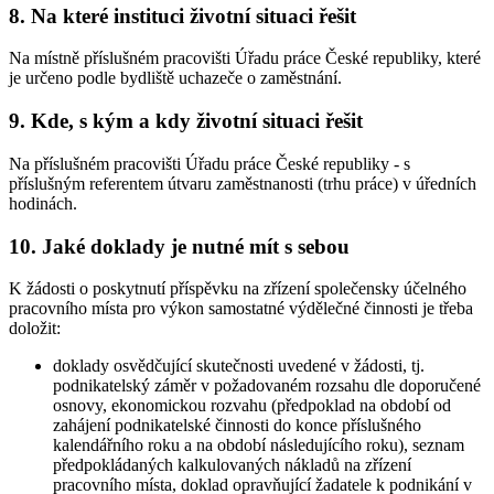
8. Na které instituci životní situaci řešit
Na místně příslušném pracovišti Úřadu práce České republiky, které
je určeno podle bydliště uchazeče o zaměstnání.
9. Kde, s kým a kdy životní situaci řešit
Na příslušném pracovišti Úřadu práce České republiky - s
příslušným referentem útvaru zaměstnanosti (trhu práce) v úředních
hodinách.
10. Jaké doklady je nutné mít s sebou
K žádosti o poskytnutí příspěvku na zřízení společensky účelného
pracovního místa pro výkon samostatné výdělečné činnosti je třeba
doložit:
doklady osvědčující skutečnosti uvedené v žádosti, tj.
podnikatelský záměr v požadovaném rozsahu dle doporučené
osnovy, ekonomickou rozvahu (předpoklad na období od
zahájení podnikatelské činnosti do konce příslušného
kalendářního roku a na období následujícího roku), seznam
předpokládaných kalkulovaných nákladů na zřízení
pracovního místa, doklad opravňující žadatele k podnikání v