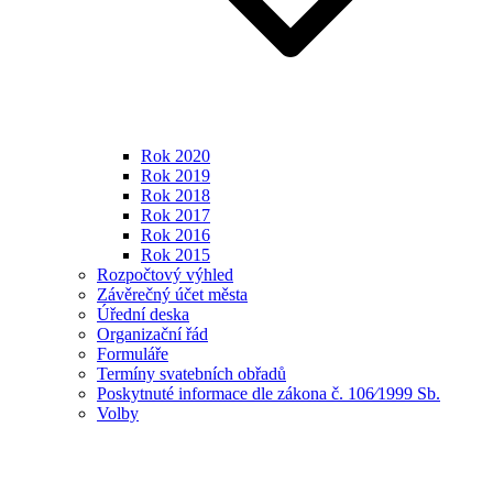
Rok 2020
Rok 2019
Rok 2018
Rok 2017
Rok 2016
Rok 2015
Rozpočtový výhled
Závěrečný účet města
Úřední deska
Organizační řád
Formuláře
Termíny svatebních obřadů
Poskytnuté informace dle zákona č. 106⁄1999 Sb.
Volby