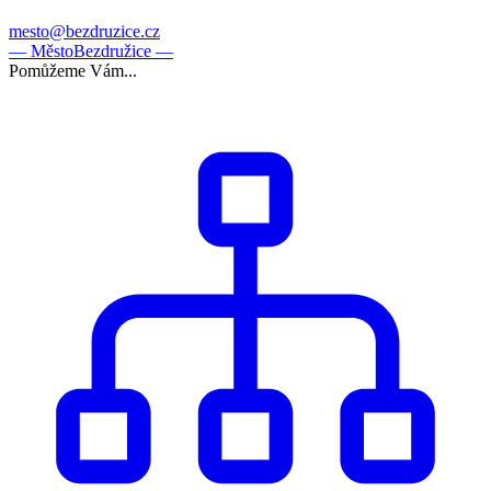
mesto@bezdruzice.cz
— Město
Bezdružice —
Pomůžeme Vám...