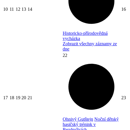
10
11
12
13
14
16
Historicko-přírodovědná
vycházka
Zobrazit všechny záznamy ze
dne
22
17
18
19
20
21
23
Ohnivý Gutštejn
Noční dětský
hasičský trénink v
Bezdružicích