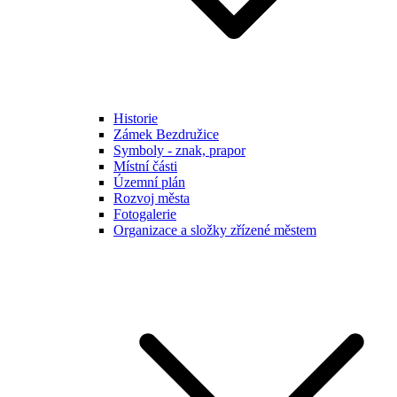
Historie
Zámek Bezdružice
Symboly - znak, prapor
Místní části
Územní plán
Rozvoj města
Fotogalerie
Organizace a složky zřízené městem