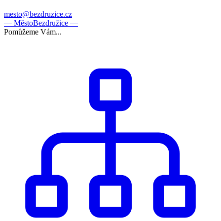
mesto@bezdruzice.cz
— Město
Bezdružice —
Pomůžeme Vám...