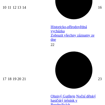
10
11
12
13
14
16
Historicko-přírodovědná
vycházka
Zobrazit všechny záznamy ze
dne
22
17
18
19
20
21
23
Ohnivý Gutštejn
Noční dětský
hasičský trénink v
Bezdružicích