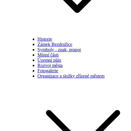
Historie
Zámek Bezdružice
Symboly - znak, prapor
Místní části
Územní plán
Rozvoj města
Fotogalerie
Organizace a složky zřízené městem