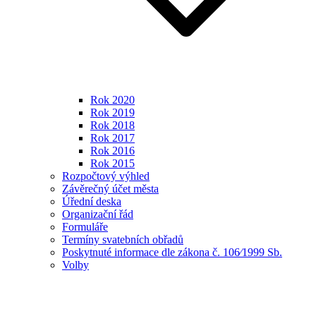
Rok 2020
Rok 2019
Rok 2018
Rok 2017
Rok 2016
Rok 2015
Rozpočtový výhled
Závěrečný účet města
Úřední deska
Organizační řád
Formuláře
Termíny svatebních obřadů
Poskytnuté informace dle zákona č. 106⁄1999 Sb.
Volby